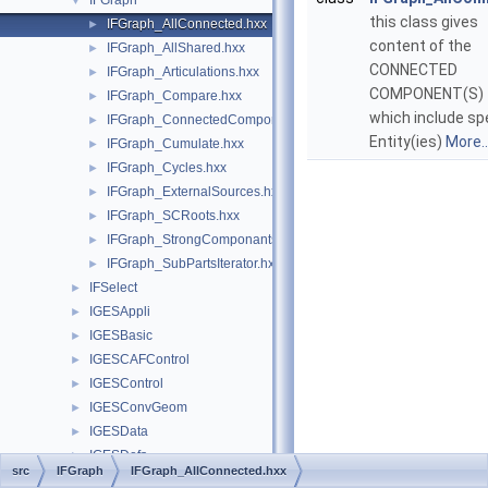
IFGraph
▼
this class gives
IFGraph_AllConnected.hxx
►
content of the
IFGraph_AllShared.hxx
►
CONNECTED
IFGraph_Articulations.hxx
►
COMPONENT(S)
IFGraph_Compare.hxx
►
which include spe
IFGraph_ConnectedComponants.hxx
►
Entity(ies)
More..
IFGraph_Cumulate.hxx
►
IFGraph_Cycles.hxx
►
IFGraph_ExternalSources.hxx
►
IFGraph_SCRoots.hxx
►
IFGraph_StrongComponants.hxx
►
IFGraph_SubPartsIterator.hxx
►
IFSelect
►
IGESAppli
►
IGESBasic
►
IGESCAFControl
►
IGESControl
►
IGESConvGeom
►
IGESData
►
IGESDefs
►
src
IFGraph
IFGraph_AllConnected.hxx
IGESDimen
►