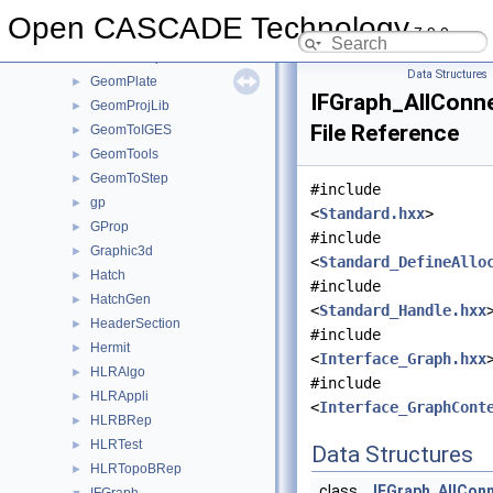
GeomLib
►
Open CASCADE Technology
7.9.0
GeomliteTest
►
GeomLProp
►
Data Structures
GeomPlate
►
IFGraph_AllConn
GeomProjLib
►
File Reference
GeomToIGES
►
GeomTools
►
GeomToStep
►
#include
gp
►
<
Standard.hxx
>
GProp
►
#include
Graphic3d
►
<
Standard_DefineAllo
Hatch
►
#include
HatchGen
►
<
Standard_Handle.hxx
HeaderSection
►
#include
Hermit
►
<
Interface_Graph.hxx
HLRAlgo
►
#include
HLRAppli
►
<
Interface_GraphCont
HLRBRep
►
HLRTest
►
Data Structures
HLRTopoBRep
►
class
IFGraph_AllCon