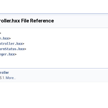
ller.hxx File Reference
>
e.hxx
>
ntroller.hxx
>
urnStatus.hxx
>
eger.hxx
>
roller
5.1.
More...