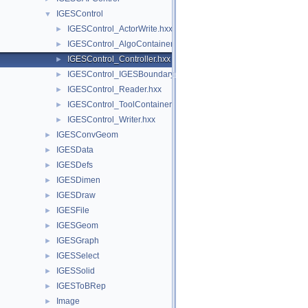
IGESControl
▼
IGESControl_ActorWrite.hxx
►
IGESControl_AlgoContainer.hxx
►
IGESControl_Controller.hxx
►
IGESControl_IGESBoundary.hxx
►
IGESControl_Reader.hxx
►
IGESControl_ToolContainer.hxx
►
IGESControl_Writer.hxx
►
IGESConvGeom
►
IGESData
►
IGESDefs
►
IGESDimen
►
IGESDraw
►
IGESFile
►
IGESGeom
►
IGESGraph
►
IGESSelect
►
IGESSolid
►
IGESToBRep
►
Image
►