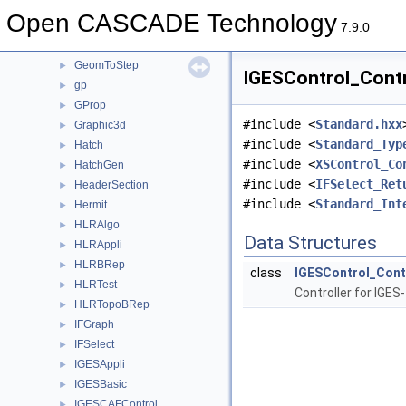
GeomProjLib
►
Open CASCADE Technology
GeomToIGES
►
7.9.0
GeomTools
►
GeomToStep
►
IGESControl_Contro
gp
►
GProp
►
#include <
Standard.hxx
Graphic3d
►
#include <
Standard_Typ
Hatch
►
#include <
XSControl_Co
HatchGen
►
#include <
IFSelect_Ret
HeaderSection
►
#include <
Standard_Int
Hermit
►
HLRAlgo
►
Data Structures
HLRAppli
►
HLRBRep
►
class
IGESControl_Cont
HLRTest
►
Controller for IGES-
HLRTopoBRep
►
IFGraph
►
IFSelect
►
IGESAppli
►
IGESBasic
►
IGESCAFControl
►