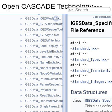
IGESData_HArray1OfIGESEntity.hxx
Open CASCADE Technology
7.9.0
IGESData_IGESDumper.hxx
►
IGESData_IGESEntity.hxx
►
Data Structures
IGESData_IGESModel.hxx
►
IGESData_Specif
IGESData_IGESReaderData.hxx
►
File Reference
IGESData_IGESReaderTool.hxx
►
IGESData_IGESType.hxx
►
IGESData_IGESWriter.hxx
►
#include
IGESData_LabelDisplayEntity.hxx
►
<
Standard.hxx
>
IGESData_LevelListEntity.hxx
►
#include
IGESData_LineFontEntity.hxx
►
<
Standard_Type.hxx
>
IGESData_NameEntity.hxx
►
#include
IGESData_NodeOfSpecificLib.hxx
►
<
Standard_Transient.
IGESData_NodeOfWriterLib.hxx
►
#include
IGESData_ParamCursor.hxx
►
<
Standard_Integer.hx
IGESData_ParamReader.hxx
►
IGESData_Protocol.hxx
►
Data Structures
IGESData_ReadStage.hxx
►
class
IGESData_Speci
IGESData_ReadWriteModule.hxx
►
This class defi
IGESData_SingleParentEntity.hxx
►
Services which a