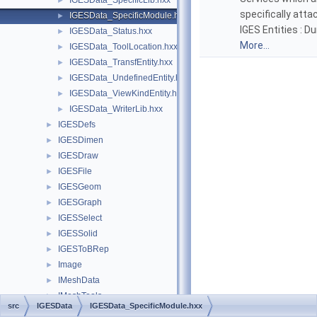
IGESData_SpecificLib.hxx
►
specifically atta
IGESData_SpecificModule.hxx
►
IGES Entities : D
IGESData_Status.hxx
►
More...
IGESData_ToolLocation.hxx
►
IGESData_TransfEntity.hxx
►
IGESData_UndefinedEntity.hxx
►
IGESData_ViewKindEntity.hxx
►
IGESData_WriterLib.hxx
►
IGESDefs
►
IGESDimen
►
IGESDraw
►
IGESFile
►
IGESGeom
►
IGESGraph
►
IGESSelect
►
IGESSolid
►
IGESToBRep
►
Image
►
IMeshData
►
IMeshTools
►
src
IGESData
IGESData_SpecificModule.hxx
IntAna
►