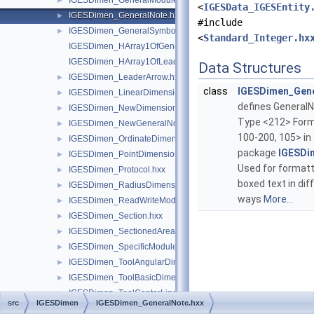
IGESDimen_GeneralModule.hxx
►
<
IGESData_IGESEntity
IGESDimen_GeneralNote.hxx
►
#include
IGESDimen_GeneralSymbol.hxx
►
<
Standard_Integer.hx
IGESDimen_HArray1OfGeneralNote.hxx
IGESDimen_HArray1OfLeaderArrow.hxx
Data Structures
IGESDimen_LeaderArrow.hxx
►
class
IGESDimen_Gen
IGESDimen_LinearDimension.hxx
►
defines GeneralN
IGESDimen_NewDimensionedGeometry.hxx
►
Type <212> Form
IGESDimen_NewGeneralNote.hxx
►
100-200, 105> in
IGESDimen_OrdinateDimension.hxx
►
package
IGESDi
IGESDimen_PointDimension.hxx
►
Used for formatt
IGESDimen_Protocol.hxx
►
boxed text in dif
IGESDimen_RadiusDimension.hxx
►
ways
More...
IGESDimen_ReadWriteModule.hxx
►
IGESDimen_Section.hxx
►
IGESDimen_SectionedArea.hxx
►
IGESDimen_SpecificModule.hxx
►
IGESDimen_ToolAngularDimension.hxx
►
IGESDimen_ToolBasicDimension.hxx
►
IGESDimen_ToolCenterLine.hxx
►
src
IGESDimen
IGESDimen_GeneralNote.hxx
IGESDimen_ToolCurveDimension.hxx
►