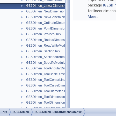
IGESDimen_LeaderArrow.hxx
►
package
IGESDi
IGESDimen_LinearDimension.hxx
►
for linear dimens
IGESDimen_NewDimensionedGeometry.hxx
►
More...
IGESDimen_NewGeneralNote.hxx
►
IGESDimen_OrdinateDimension.hxx
►
IGESDimen_PointDimension.hxx
►
IGESDimen_Protocol.hxx
►
IGESDimen_RadiusDimension.hxx
►
IGESDimen_ReadWriteModule.hxx
►
IGESDimen_Section.hxx
►
IGESDimen_SectionedArea.hxx
►
IGESDimen_SpecificModule.hxx
►
IGESDimen_ToolAngularDimension.hxx
►
IGESDimen_ToolBasicDimension.hxx
►
IGESDimen_ToolCenterLine.hxx
►
IGESDimen_ToolCurveDimension.hxx
►
IGESDimen_ToolDiameterDimension.hxx
►
IGESDimen_ToolDimensionDisplayData.hxx
►
IGESDimen_ToolDimensionedGeometry.hxx
►
IGESDimen_ToolDimensionTolerance.hxx
►
src
IGESDimen
IGESDimen_LinearDimension.hxx
IGESDimen_ToolDimensionUnits.hxx
►