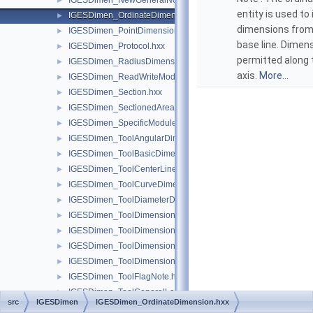
IGESDimen_NewGeneralNote.hxx
►
entity is used to
IGESDimen_OrdinateDimension.hxx
►
dimensions fro
IGESDimen_PointDimension.hxx
►
base line. Dimens
IGESDimen_Protocol.hxx
►
permitted along 
IGESDimen_RadiusDimension.hxx
►
axis.
More...
IGESDimen_ReadWriteModule.hxx
►
IGESDimen_Section.hxx
►
IGESDimen_SectionedArea.hxx
►
IGESDimen_SpecificModule.hxx
►
IGESDimen_ToolAngularDimension.hxx
►
IGESDimen_ToolBasicDimension.hxx
►
IGESDimen_ToolCenterLine.hxx
►
IGESDimen_ToolCurveDimension.hxx
►
IGESDimen_ToolDiameterDimension.hxx
►
IGESDimen_ToolDimensionDisplayData.hxx
►
IGESDimen_ToolDimensionedGeometry.hxx
►
IGESDimen_ToolDimensionTolerance.hxx
►
IGESDimen_ToolDimensionUnits.hxx
►
IGESDimen_ToolFlagNote.hxx
►
IGESDimen_ToolGeneralLabel.hxx
►
src
IGESDimen
IGESDimen_OrdinateDimension.hxx
IGESDimen_ToolGeneralNote.hxx
►