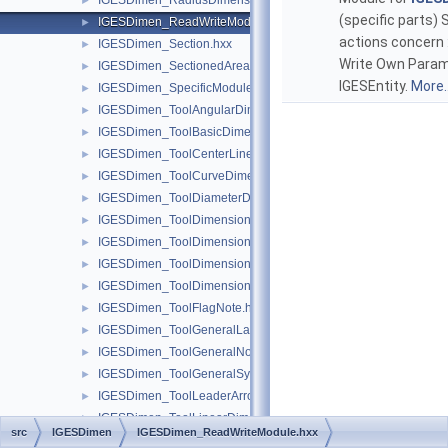
IGESDimen_RadiusDimension.hxx
►
(specific parts) 
IGESDimen_ReadWriteModule.hxx
►
actions concern 
IGESDimen_Section.hxx
►
Write Own Param
IGESDimen_SectionedArea.hxx
►
IGESEntity.
More..
IGESDimen_SpecificModule.hxx
►
IGESDimen_ToolAngularDimension.hxx
►
IGESDimen_ToolBasicDimension.hxx
►
IGESDimen_ToolCenterLine.hxx
►
IGESDimen_ToolCurveDimension.hxx
►
IGESDimen_ToolDiameterDimension.hxx
►
IGESDimen_ToolDimensionDisplayData.hxx
►
IGESDimen_ToolDimensionedGeometry.hxx
►
IGESDimen_ToolDimensionTolerance.hxx
►
IGESDimen_ToolDimensionUnits.hxx
►
IGESDimen_ToolFlagNote.hxx
►
IGESDimen_ToolGeneralLabel.hxx
►
IGESDimen_ToolGeneralNote.hxx
►
IGESDimen_ToolGeneralSymbol.hxx
►
IGESDimen_ToolLeaderArrow.hxx
►
IGESDimen_ToolLinearDimension.hxx
►
src
IGESDimen
IGESDimen_ReadWriteModule.hxx
IGESDimen_ToolNewDimensionedGeometry.hxx
►