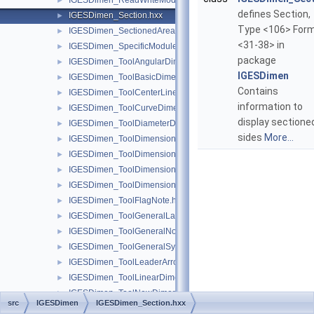
IGESDimen_ReadWriteModule.hxx
►
defines Section,
IGESDimen_Section.hxx
►
Type <106> For
IGESDimen_SectionedArea.hxx
►
<31-38> in
IGESDimen_SpecificModule.hxx
►
package
IGESDimen_ToolAngularDimension.hxx
►
IGESDimen
IGESDimen_ToolBasicDimension.hxx
►
Contains
IGESDimen_ToolCenterLine.hxx
►
information to
IGESDimen_ToolCurveDimension.hxx
►
display sectione
IGESDimen_ToolDiameterDimension.hxx
►
sides
More...
IGESDimen_ToolDimensionDisplayData.hxx
►
IGESDimen_ToolDimensionedGeometry.hxx
►
IGESDimen_ToolDimensionTolerance.hxx
►
IGESDimen_ToolDimensionUnits.hxx
►
IGESDimen_ToolFlagNote.hxx
►
IGESDimen_ToolGeneralLabel.hxx
►
IGESDimen_ToolGeneralNote.hxx
►
IGESDimen_ToolGeneralSymbol.hxx
►
IGESDimen_ToolLeaderArrow.hxx
►
IGESDimen_ToolLinearDimension.hxx
►
IGESDimen_ToolNewDimensionedGeometry.hxx
►
src
IGESDimen
IGESDimen_Section.hxx
IGESDimen_ToolNewGeneralNote.hxx
►