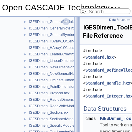
IGESDimen_DimensionUnits.hxx
►
Open CASCADE Technology
7.9.0
IGESDimen_FlagNote.hxx
►
IGESDimen_GeneralLabel.hxx
►
Data Structures
IGESDimen_GeneralModule.hxx
►
IGESDimen_ToolB
IGESDimen_GeneralNote.hxx
►
File Reference
IGESDimen_GeneralSymbol.hxx
►
IGESDimen_HArray1OfGeneralNote.hxx
IGESDimen_HArray1OfLeaderArrow.hxx
#include
IGESDimen_LeaderArrow.hxx
►
<
Standard.hxx
>
IGESDimen_LinearDimension.hxx
►
#include
IGESDimen_NewDimensionedGeometry.hxx
►
<
Standard_DefineAllo
IGESDimen_NewGeneralNote.hxx
►
#include
IGESDimen_OrdinateDimension.hxx
►
<
Standard_Handle.hxx
IGESDimen_PointDimension.hxx
►
#include
IGESDimen_Protocol.hxx
►
<
Standard_Integer.hx
IGESDimen_RadiusDimension.hxx
►
IGESDimen_ReadWriteModule.hxx
►
Data Structures
IGESDimen_Section.hxx
►
class
IGESDimen_Too
IGESDimen_SectionedArea.hxx
►
Tool to work on a
IGESDimen_SpecificModule.hxx
►
BasicDimension. 