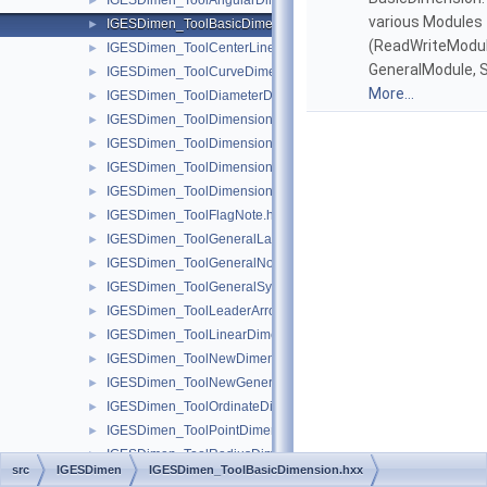
IGESDimen_ToolAngularDimension.hxx
►
various Modules
IGESDimen_ToolBasicDimension.hxx
►
(ReadWriteModul
IGESDimen_ToolCenterLine.hxx
►
GeneralModule, 
IGESDimen_ToolCurveDimension.hxx
►
More...
IGESDimen_ToolDiameterDimension.hxx
►
IGESDimen_ToolDimensionDisplayData.hxx
►
IGESDimen_ToolDimensionedGeometry.hxx
►
IGESDimen_ToolDimensionTolerance.hxx
►
IGESDimen_ToolDimensionUnits.hxx
►
IGESDimen_ToolFlagNote.hxx
►
IGESDimen_ToolGeneralLabel.hxx
►
IGESDimen_ToolGeneralNote.hxx
►
IGESDimen_ToolGeneralSymbol.hxx
►
IGESDimen_ToolLeaderArrow.hxx
►
IGESDimen_ToolLinearDimension.hxx
►
IGESDimen_ToolNewDimensionedGeometry.hxx
►
IGESDimen_ToolNewGeneralNote.hxx
►
IGESDimen_ToolOrdinateDimension.hxx
►
IGESDimen_ToolPointDimension.hxx
►
IGESDimen_ToolRadiusDimension.hxx
►
src
IGESDimen
IGESDimen_ToolBasicDimension.hxx
IGESDimen_ToolSection.hxx
►