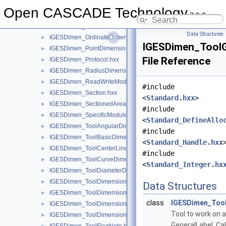
IGESDimen_LinearDimension.hxx
►
Open CASCADE Technology
7.9.0
IGESDimen_NewDimensionedGeometry.hxx
►
IGESDimen_NewGeneralNote.hxx
►
Data Structures
IGESDimen_OrdinateDimension.hxx
►
IGESDimen_ToolG
IGESDimen_PointDimension.hxx
►
File Reference
IGESDimen_Protocol.hxx
►
IGESDimen_RadiusDimension.hxx
►
IGESDimen_ReadWriteModule.hxx
►
#include
IGESDimen_Section.hxx
►
<
Standard.hxx
>
IGESDimen_SectionedArea.hxx
►
#include
IGESDimen_SpecificModule.hxx
►
<
Standard_DefineAllo
IGESDimen_ToolAngularDimension.hxx
►
#include
IGESDimen_ToolBasicDimension.hxx
►
<
Standard_Handle.hxx
IGESDimen_ToolCenterLine.hxx
►
#include
IGESDimen_ToolCurveDimension.hxx
►
<
Standard_Integer.hx
IGESDimen_ToolDiameterDimension.hxx
►
IGESDimen_ToolDimensionDisplayData.hxx
►
Data Structures
IGESDimen_ToolDimensionedGeometry.hxx
►
class
IGESDimen_Tool
IGESDimen_ToolDimensionTolerance.hxx
►
Tool to work on a
IGESDimen_ToolDimensionUnits.hxx
►
GeneralLabel. Cal