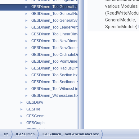
IGESDimen_ToolFlagNote.hxx
►
various Modules
IGESDimen_ToolGeneralLabel.hxx
►
(ReadWriteModul
IGESDimen_ToolGeneralNote.hxx
►
GeneralModule,
IGESDimen_ToolGeneralSymbol.hxx
►
SpecificModule)
IGESDimen_ToolLeaderArrow.hxx
►
IGESDimen_ToolLinearDimension.hxx
►
IGESDimen_ToolNewDimensionedGeometry.hxx
►
IGESDimen_ToolNewGeneralNote.hxx
►
IGESDimen_ToolOrdinateDimension.hxx
►
IGESDimen_ToolPointDimension.hxx
►
IGESDimen_ToolRadiusDimension.hxx
►
IGESDimen_ToolSection.hxx
►
IGESDimen_ToolSectionedArea.hxx
►
IGESDimen_ToolWitnessLine.hxx
►
IGESDimen_WitnessLine.hxx
►
IGESDraw
►
IGESFile
►
IGESGeom
►
IGESGraph
►
IGESSelect
►
src
IGESDimen
IGESDimen_ToolGeneralLabel.hxx
IGESSolid
►