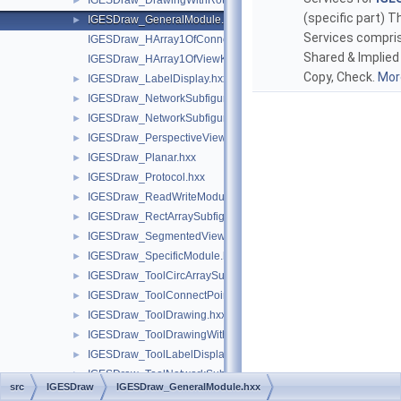
IGESDraw_DrawingWithRotation.hxx
►
(specific part) T
IGESDraw_GeneralModule.hxx
►
Services compris
IGESDraw_HArray1OfConnectPoint.hxx
Shared & Implied 
IGESDraw_HArray1OfViewKindEntity.hxx
Copy, Check.
More
IGESDraw_LabelDisplay.hxx
►
IGESDraw_NetworkSubfigure.hxx
►
IGESDraw_NetworkSubfigureDef.hxx
►
IGESDraw_PerspectiveView.hxx
►
IGESDraw_Planar.hxx
►
IGESDraw_Protocol.hxx
►
IGESDraw_ReadWriteModule.hxx
►
IGESDraw_RectArraySubfigure.hxx
►
IGESDraw_SegmentedViewsVisible.hxx
►
IGESDraw_SpecificModule.hxx
►
IGESDraw_ToolCircArraySubfigure.hxx
►
IGESDraw_ToolConnectPoint.hxx
►
IGESDraw_ToolDrawing.hxx
►
IGESDraw_ToolDrawingWithRotation.hxx
►
IGESDraw_ToolLabelDisplay.hxx
►
IGESDraw_ToolNetworkSubfigure.hxx
►
src
IGESDraw
IGESDraw_GeneralModule.hxx
IGESDraw_ToolNetworkSubfigureDef.hxx
►