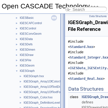
IFGraph
►
Open CASCADE Technology
7.9.0
IFSelect
►
IGESAppli
►
Data Structures
IGESBasic
►
IGESGraph_Drawi
IGESCAFControl
►
File Reference
IGESControl
►
IGESConvGeom
►
IGESData
►
#include
IGESDefs
►
<
Standard.hxx
>
IGESDimen
►
#include
IGESDraw
►
<
Standard_Integer.hx
IGESFile
►
#include
IGESGeom
►
<
IGESData_IGESEntity
IGESGraph
▼
#include
IGESGraph.hxx
►
<
Standard_Real.hxx
>
IGESGraph_Array1OfColor.hxx
►
IGESGraph_Array1OfTextDisplayTemplate.hxx
►
Data Structures
IGESGraph_Array1OfTextFontDef.hxx
►
class
IGESGraph_Draw
IGESGraph_Color.hxx
►
defines
IGESGraph_DefinitionLevel.hxx
►
IGESDrawingUnit