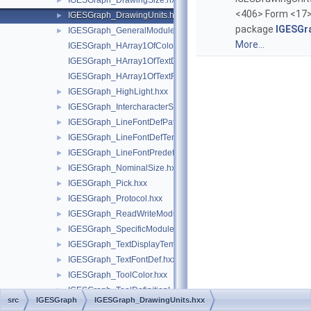
IGESGraph_DrawingSize.hxx
►
<406> Form <17>
IGESGraph_DrawingUnits.hxx
►
package
IGESGr
IGESGraph_GeneralModule.hxx
►
More...
IGESGraph_HArray1OfColor.hxx
IGESGraph_HArray1OfTextDisplayTemplate.hxx
IGESGraph_HArray1OfTextFontDef.hxx
IGESGraph_HighLight.hxx
►
IGESGraph_IntercharacterSpacing.hxx
►
IGESGraph_LineFontDefPattern.hxx
►
IGESGraph_LineFontDefTemplate.hxx
►
IGESGraph_LineFontPredefined.hxx
►
IGESGraph_NominalSize.hxx
►
IGESGraph_Pick.hxx
►
IGESGraph_Protocol.hxx
►
IGESGraph_ReadWriteModule.hxx
►
IGESGraph_SpecificModule.hxx
►
IGESGraph_TextDisplayTemplate.hxx
►
IGESGraph_TextFontDef.hxx
►
IGESGraph_ToolColor.hxx
►
IGESGraph_ToolDefinitionLevel.hxx
►
src
IGESGraph
IGESGraph_DrawingUnits.hxx
IGESGraph_ToolDrawingSize.hxx
►