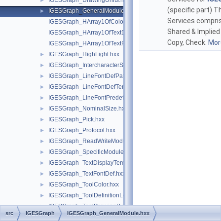
IGESGraph_DrawingUnits.hxx
►
(specific part) T
IGESGraph_GeneralModule.hxx
►
Services compris
IGESGraph_HArray1OfColor.hxx
Shared & Implied 
IGESGraph_HArray1OfTextDisplayTemplate.hxx
Copy, Check.
More
IGESGraph_HArray1OfTextFontDef.hxx
IGESGraph_HighLight.hxx
►
IGESGraph_IntercharacterSpacing.hxx
►
IGESGraph_LineFontDefPattern.hxx
►
IGESGraph_LineFontDefTemplate.hxx
►
IGESGraph_LineFontPredefined.hxx
►
IGESGraph_NominalSize.hxx
►
IGESGraph_Pick.hxx
►
IGESGraph_Protocol.hxx
►
IGESGraph_ReadWriteModule.hxx
►
IGESGraph_SpecificModule.hxx
►
IGESGraph_TextDisplayTemplate.hxx
►
IGESGraph_TextFontDef.hxx
►
IGESGraph_ToolColor.hxx
►
IGESGraph_ToolDefinitionLevel.hxx
►
IGESGraph_ToolDrawingSize.hxx
►
src
IGESGraph
IGESGraph_GeneralModule.hxx
IGESGraph_ToolDrawingUnits.hxx
►