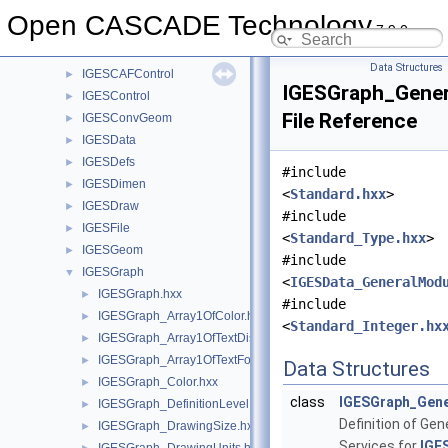
IFSelect
►
Open CASCADE Technology
7.9.0
IGESAppli
►
IGESBasic
►
Data Structures
IGESCAFControl
►
IGESGraph_Gener
IGESControl
►
File Reference
IGESConvGeom
►
IGESData
►
IGESDefs
►
#include
IGESDimen
►
<
Standard.hxx
>
IGESDraw
►
#include
IGESFile
►
<
Standard_Type.hxx
>
IGESGeom
►
#include
IGESGraph
▼
<
IGESData_GeneralMod
IGESGraph.hxx
►
#include
IGESGraph_Array1OfColor.hxx
►
<
Standard_Integer.hx
IGESGraph_Array1OfTextDisplayTemplate.hxx
►
IGESGraph_Array1OfTextFontDef.hxx
►
Data Structures
IGESGraph_Color.hxx
►
class
IGESGraph_Gen
IGESGraph_DefinitionLevel.hxx
►
Definition of Gen
IGESGraph_DrawingSize.hxx
►
Services for
IGE