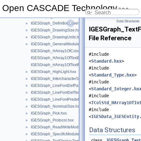
IGESGraph_Array1OfTextDisplayTemplate.hxx
►
Open CASCADE Technology
7.9.0
IGESGraph_Array1OfTextFontDef.hxx
►
IGESGraph_Color.hxx
►
Data Structures
IGESGraph_DefinitionLevel.hxx
►
IGESGraph_TextF
IGESGraph_DrawingSize.hxx
►
File Reference
IGESGraph_DrawingUnits.hxx
►
IGESGraph_GeneralModule.hxx
►
IGESGraph_HArray1OfColor.hxx
#include
IGESGraph_HArray1OfTextDisplayTemplate.hxx
<
Standard.hxx
>
IGESGraph_HArray1OfTextFontDef.hxx
#include
IGESGraph_HighLight.hxx
►
<
Standard_Type.hxx
>
IGESGraph_IntercharacterSpacing.hxx
►
#include
IGESGraph_LineFontDefPattern.hxx
►
<
Standard_Integer.hx
IGESGraph_LineFontDefTemplate.hxx
►
#include
IGESGraph_LineFontPredefined.hxx
►
<
TColStd_HArray1OfIn
IGESGraph_NominalSize.hxx
►
#include
IGESGraph_Pick.hxx
►
<
IGESData_IGESEntity
IGESGraph_Protocol.hxx
►
IGESGraph_ReadWriteModule.hxx
►
Data Structures
IGESGraph_SpecificModule.hxx
►
class
IGESGraph_Text