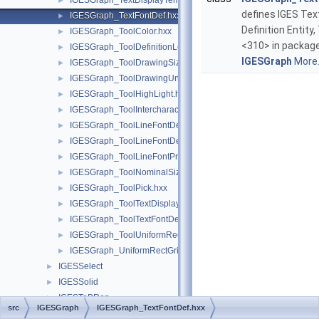
IGESGraph_TextDisplayTemplate.hxx
►
defines IGES Tex
IGESGraph_TextFontDef.hxx
►
Definition Entity
IGESGraph_ToolColor.hxx
►
<310> in packag
IGESGraph_ToolDefinitionLevel.hxx
►
IGESGraph
More.
IGESGraph_ToolDrawingSize.hxx
►
IGESGraph_ToolDrawingUnits.hxx
►
IGESGraph_ToolHighLight.hxx
►
IGESGraph_ToolIntercharacterSpacing.hxx
►
IGESGraph_ToolLineFontDefPattern.hxx
►
IGESGraph_ToolLineFontDefTemplate.hxx
►
IGESGraph_ToolLineFontPredefined.hxx
►
IGESGraph_ToolNominalSize.hxx
►
IGESGraph_ToolPick.hxx
►
IGESGraph_ToolTextDisplayTemplate.hxx
►
IGESGraph_ToolTextFontDef.hxx
►
IGESGraph_ToolUniformRectGrid.hxx
►
IGESGraph_UniformRectGrid.hxx
►
IGESSelect
►
IGESSolid
►
IGESToBRep
►
src
IGESGraph
IGESGraph_TextFontDef.hxx
Image
►