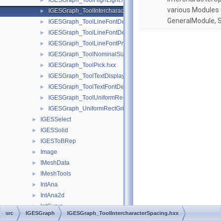
IGESGraph_ToolHighLight.hxx
►
various Modules
IGESGraph_ToolIntercharacterSpacing.hxx
►
GeneralModule, 
IGESGraph_ToolLineFontDefPattern.hxx
►
IGESGraph_ToolLineFontDefTemplate.hxx
►
IGESGraph_ToolLineFontPredefined.hxx
►
IGESGraph_ToolNominalSize.hxx
►
IGESGraph_ToolPick.hxx
►
IGESGraph_ToolTextDisplayTemplate.hxx
►
IGESGraph_ToolTextFontDef.hxx
►
IGESGraph_ToolUniformRectGrid.hxx
►
IGESGraph_UniformRectGrid.hxx
►
IGESSelect
►
IGESSolid
►
IGESToBRep
►
Image
►
IMeshData
►
IMeshTools
►
IntAna
►
IntAna2d
►
IntCurve
►
src
IGESGraph
IGESGraph_ToolIntercharacterSpacing.hxx
IntCurvesFace
►