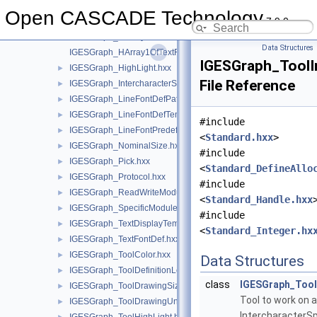
IGESGraph_GeneralModule.hxx
►
Open CASCADE Technology
7.9.0
IGESGraph_HArray1OfColor.hxx
IGESGraph_HArray1OfTextDisplayTemplate.hxx
Data Structures
IGESGraph_HArray1OfTextFontDef.hxx
IGESGraph_ToolI
IGESGraph_HighLight.hxx
►
File Reference
IGESGraph_IntercharacterSpacing.hxx
►
IGESGraph_LineFontDefPattern.hxx
►
IGESGraph_LineFontDefTemplate.hxx
►
#include
IGESGraph_LineFontPredefined.hxx
►
<
Standard.hxx
>
IGESGraph_NominalSize.hxx
►
#include
IGESGraph_Pick.hxx
►
<
Standard_DefineAllo
IGESGraph_Protocol.hxx
►
#include
IGESGraph_ReadWriteModule.hxx
►
<
Standard_Handle.hxx
IGESGraph_SpecificModule.hxx
►
#include
IGESGraph_TextDisplayTemplate.hxx
►
<
Standard_Integer.hx
IGESGraph_TextFontDef.hxx
►
IGESGraph_ToolColor.hxx
►
Data Structures
IGESGraph_ToolDefinitionLevel.hxx
►
class
IGESGraph_Tool
IGESGraph_ToolDrawingSize.hxx
►
Tool to work on a
IGESGraph_ToolDrawingUnits.hxx
►
IntercharacterSp