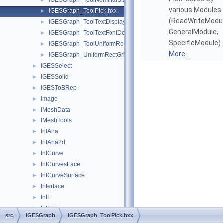
IGESGraph_ToolNominalSize.hxx
►
various Modules
IGESGraph_ToolPick.hxx
►
(ReadWriteModul
IGESGraph_ToolTextDisplayTemplate.hxx
►
GeneralModule,
IGESGraph_ToolTextFontDef.hxx
►
SpecificModule)
IGESGraph_ToolUniformRectGrid.hxx
►
More...
IGESGraph_UniformRectGrid.hxx
►
IGESSelect
►
IGESSolid
►
IGESToBRep
►
Image
►
IMeshData
►
IMeshTools
►
IntAna
►
IntAna2d
►
IntCurve
►
IntCurvesFace
►
IntCurveSurface
►
Interface
►
Intf
►
IntImp
►
src
IGESGraph
IGESGraph_ToolPick.hxx
IntImpParGen
►