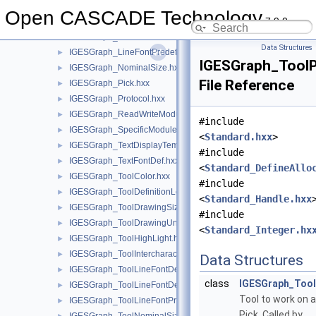
IGESGraph_IntercharacterSpacing.hxx
►
Open CASCADE Technology
7.9.0
IGESGraph_LineFontDefPattern.hxx
►
IGESGraph_LineFontDefTemplate.hxx
►
Data Structures
IGESGraph_LineFontPredefined.hxx
►
IGESGraph_ToolP
IGESGraph_NominalSize.hxx
►
File Reference
IGESGraph_Pick.hxx
►
IGESGraph_Protocol.hxx
►
IGESGraph_ReadWriteModule.hxx
►
#include
IGESGraph_SpecificModule.hxx
►
<
Standard.hxx
>
IGESGraph_TextDisplayTemplate.hxx
►
#include
IGESGraph_TextFontDef.hxx
►
<
Standard_DefineAllo
IGESGraph_ToolColor.hxx
►
#include
IGESGraph_ToolDefinitionLevel.hxx
►
<
Standard_Handle.hxx
IGESGraph_ToolDrawingSize.hxx
►
#include
IGESGraph_ToolDrawingUnits.hxx
►
<
Standard_Integer.hx
IGESGraph_ToolHighLight.hxx
►
IGESGraph_ToolIntercharacterSpacing.hxx
►
Data Structures
IGESGraph_ToolLineFontDefPattern.hxx
►
class
IGESGraph_Tool
IGESGraph_ToolLineFontDefTemplate.hxx
►
Tool to work on a
IGESGraph_ToolLineFontPredefined.hxx
►
Pick. Called by