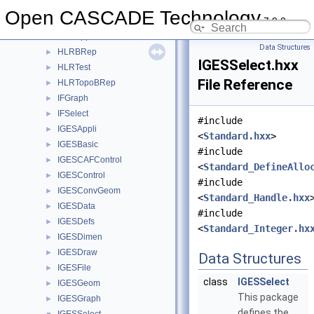
Hermit
►
Open CASCADE Technology
7.9.0
HLRAlgo
►
HLRAppli
►
Data Structures
HLRBRep
►
IGESSelect.hxx
HLRTest
►
File Reference
HLRTopoBRep
►
IFGraph
►
IFSelect
►
#include
IGESAppli
►
<
Standard.hxx
>
IGESBasic
►
#include
IGESCAFControl
►
<
Standard_DefineAllo
IGESControl
►
#include
IGESConvGeom
►
<
Standard_Handle.hxx
IGESData
►
#include
IGESDefs
►
<
Standard_Integer.hx
IGESDimen
►
IGESDraw
►
Data Structures
IGESFile
►
class
IGESSelect
IGESGeom
►
This package
IGESGraph
►
defines the