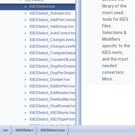
IGESSelect
▼
library of the
IGESSelect.hxx
►
most used
IGESSelect_Activator.hxx
►
tools for IGES
IGESSelect_AddFileComment.hxx
►
Files :
IGESSelect_AddGroup.hxx
►
Selections &
IGESSelect_AutoCorrect.hxx
►
Modifiers
IGESSelect_ChangeLevelList.hxx
►
specific to the
IGESSelect_ChangeLevelNumber.hxx
►
IGES norm,
IGESSelect_ComputeStatus.hxx
►
and the most
IGESSelect_CounterOfLevelNumber.hxx
►
needed
IGESSelect_DispPerDrawing.hxx
►
converters.
IGESSelect_DispPerSingleView.hxx
►
More...
IGESSelect_Dumper.hxx
►
IGESSelect_EditDirPart.hxx
►
IGESSelect_EditHeader.hxx
►
IGESSelect_FileModifier.hxx
►
IGESSelect_FloatFormat.hxx
►
IGESSelect_IGESName.hxx
►
IGESSelect_IGESTypeForm.hxx
►
IGESSelect_ModelModifier.hxx
►
src
IGESSelect
IGESSelect.hxx
IGESSelect_RebuildDrawings.hxx
►