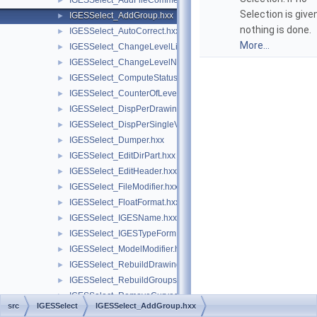
IGESSelect_AddFileComment.hxx
►
Selection is given
IGESSelect_AddGroup.hxx
►
nothing is done.
IGESSelect_AutoCorrect.hxx
►
More...
IGESSelect_ChangeLevelList.hxx
►
IGESSelect_ChangeLevelNumber.hxx
►
IGESSelect_ComputeStatus.hxx
►
IGESSelect_CounterOfLevelNumber.hxx
►
IGESSelect_DispPerDrawing.hxx
►
IGESSelect_DispPerSingleView.hxx
►
IGESSelect_Dumper.hxx
►
IGESSelect_EditDirPart.hxx
►
IGESSelect_EditHeader.hxx
►
IGESSelect_FileModifier.hxx
►
IGESSelect_FloatFormat.hxx
►
IGESSelect_IGESName.hxx
►
IGESSelect_IGESTypeForm.hxx
►
IGESSelect_ModelModifier.hxx
►
IGESSelect_RebuildDrawings.hxx
►
IGESSelect_RebuildGroups.hxx
►
IGESSelect_RemoveCurves.hxx
►
src
IGESSelect
IGESSelect_AddGroup.hxx
IGESSelect_SelectBasicGeom.hxx
►