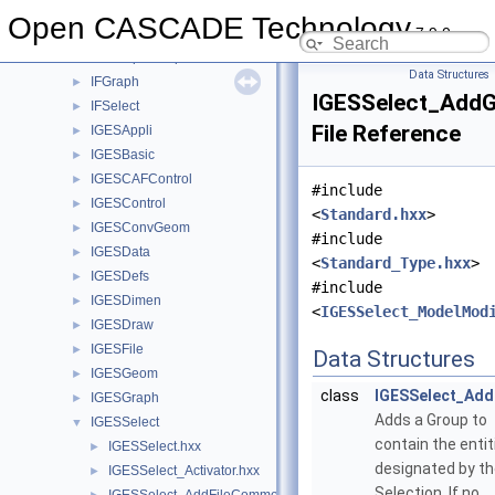
HLRBRep
►
Open CASCADE Technology
7.9.0
HLRTest
►
HLRTopoBRep
►
Data Structures
IFGraph
►
IGESSelect_AddG
IFSelect
►
File Reference
IGESAppli
►
IGESBasic
►
IGESCAFControl
►
#include
IGESControl
►
<
Standard.hxx
>
IGESConvGeom
►
#include
IGESData
►
<
Standard_Type.hxx
>
IGESDefs
►
#include
IGESDimen
►
<
IGESSelect_ModelMod
IGESDraw
►
IGESFile
►
Data Structures
IGESGeom
►
class
IGESSelect_Ad
IGESGraph
►
Adds a Group to
IGESSelect
▼
contain the entit
IGESSelect.hxx
►
designated by t
IGESSelect_Activator.hxx
►
Selection. If no