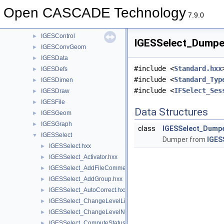
IGESAppli
►
Open CASCADE Technology
IGESBasic
►
7.9.0
IGESCAFControl
►
IGESControl
►
IGESSelect_Dumper
IGESConvGeom
►
IGESData
►
#include <
Standard.hxx
IGESDefs
►
#include <
Standard_Typ
IGESDimen
►
#include <
IFSelect_Ses
IGESDraw
►
IGESFile
►
Data Structures
IGESGeom
►
IGESGraph
►
class
IGESSelect_Dump
IGESSelect
▼
Dumper from
IGES
IGESSelect.hxx
►
IGESSelect_Activator.hxx
►
IGESSelect_AddFileComment.hxx
►
IGESSelect_AddGroup.hxx
►
IGESSelect_AutoCorrect.hxx
►
IGESSelect_ChangeLevelList.hxx
►
IGESSelect_ChangeLevelNumber.hxx
►
IGESSelect_ComputeStatus.hxx
►