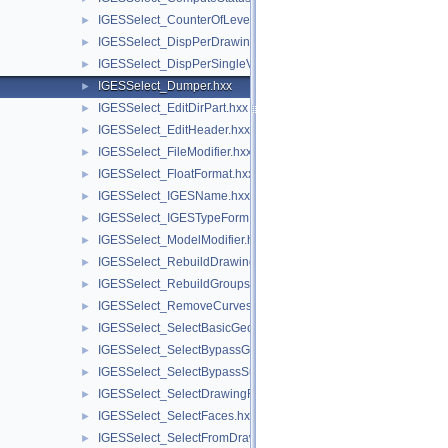
IGESSelect_CounterOfLevelNumber.hxx
►
IGESSelect_DispPerDrawing.hxx
►
IGESSelect_DispPerSingleView.hxx
►
IGESSelect_Dumper.hxx
►
IGESSelect_EditDirPart.hxx
►
IGESSelect_EditHeader.hxx
►
IGESSelect_FileModifier.hxx
►
IGESSelect_FloatFormat.hxx
►
IGESSelect_IGESName.hxx
►
IGESSelect_IGESTypeForm.hxx
►
IGESSelect_ModelModifier.hxx
►
IGESSelect_RebuildDrawings.hxx
►
IGESSelect_RebuildGroups.hxx
►
IGESSelect_RemoveCurves.hxx
►
IGESSelect_SelectBasicGeom.hxx
►
IGESSelect_SelectBypassGroup.hxx
►
IGESSelect_SelectBypassSubfigure.hxx
►
IGESSelect_SelectDrawingFrom.hxx
►
IGESSelect_SelectFaces.hxx
►
IGESSelect_SelectFromDrawing.hxx
►