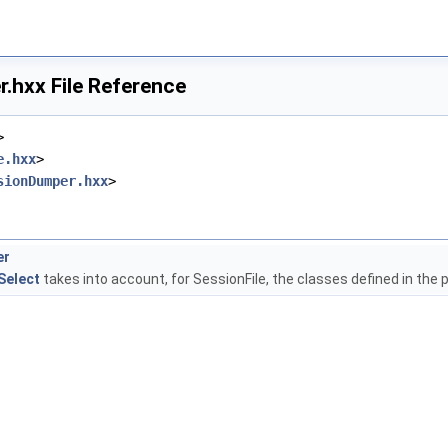
.hxx File Reference
>
e.hxx
>
sionDumper.hxx
>
er
Select
takes into account, for SessionFile, the classes defined in the