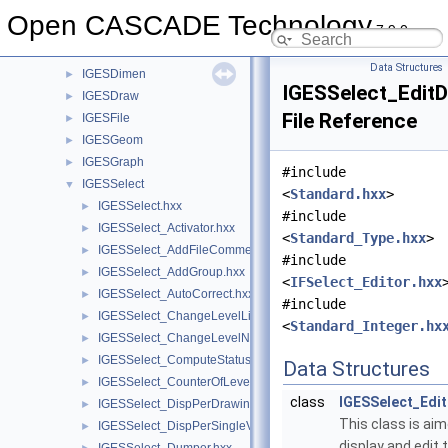
IGESConvGeom
►
Open CASCADE Technology
7.9.0
IGESData
►
IGESDefs
►
Data Structures
IGESDimen
►
IGESSelect_EditD
IGESDraw
►
File Reference
IGESFile
►
IGESGeom
►
IGESGraph
►
#include
IGESSelect
▼
<
Standard.hxx
>
IGESSelect.hxx
►
#include
IGESSelect_Activator.hxx
►
<
Standard_Type.hxx
>
IGESSelect_AddFileComment.hxx
►
#include
IGESSelect_AddGroup.hxx
►
<
IFSelect_Editor.hxx
IGESSelect_AutoCorrect.hxx
►
#include
IGESSelect_ChangeLevelList.hxx
►
<
Standard_Integer.hx
IGESSelect_ChangeLevelNumber.hxx
►
IGESSelect_ComputeStatus.hxx
►
Data Structures
IGESSelect_CounterOfLevelNumber.hxx
►
class
IGESSelect_Edit
IGESSelect_DispPerDrawing.hxx
►
This class is aim
IGESSelect_DispPerSingleView.hxx
►
display and edit 