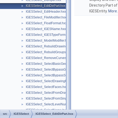
IGESSelect_Dumper.hxx
►
Directory Part of
IGESSelect_EditDirPart.hxx
►
IGESEntity.
More..
IGESSelect_EditHeader.hxx
►
IGESSelect_FileModifier.hxx
►
IGESSelect_FloatFormat.hxx
►
IGESSelect_IGESName.hxx
►
IGESSelect_IGESTypeForm.hxx
►
IGESSelect_ModelModifier.hxx
►
IGESSelect_RebuildDrawings.hxx
►
IGESSelect_RebuildGroups.hxx
►
IGESSelect_RemoveCurves.hxx
►
IGESSelect_SelectBasicGeom.hxx
►
IGESSelect_SelectBypassGroup.hxx
►
IGESSelect_SelectBypassSubfigure.hxx
►
IGESSelect_SelectDrawingFrom.hxx
►
IGESSelect_SelectFaces.hxx
►
IGESSelect_SelectFromDrawing.hxx
►
IGESSelect_SelectFromSingleView.hxx
►
IGESSelect_SelectLevelNumber.hxx
►
IGESSelect_SelectName.hxx
►
src
IGESSelect
IGESSelect_EditDirPart.hxx
IGESSelect_SelectPCurves.hxx
►