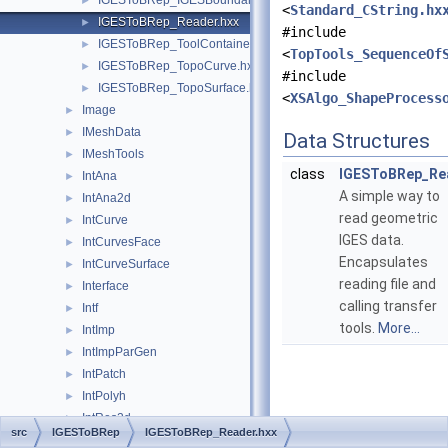
IGESToBRep_IGESBoundary.hxx
►
<
Standard_CString.hx
IGESToBRep_Reader.hxx
►
#include
IGESToBRep_ToolContainer.hxx
►
<
TopTools_SequenceOf
IGESToBRep_TopoCurve.hxx
►
#include
IGESToBRep_TopoSurface.hxx
►
<
XSAlgo_ShapeProcess
Image
►
IMeshData
►
Data Structures
IMeshTools
►
class
IGESToBRep_Re
IntAna
►
A simple way to
IntAna2d
►
read geometric
IntCurve
►
IGES data.
IntCurvesFace
►
Encapsulates
IntCurveSurface
►
reading file and
Interface
►
calling transfer
Intf
►
tools.
More...
IntImp
►
IntImpParGen
►
IntPatch
►
IntPolyh
►
IntRes2d
►
src
IGESToBRep
IGESToBRep_Reader.hxx
Intrv
►