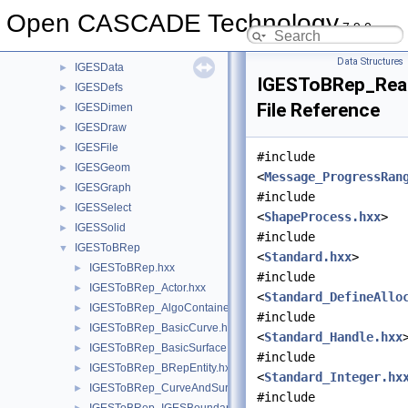
IGESCAFControl
►
Open CASCADE Technology
7.9.0
IGESControl
►
IGESConvGeom
►
Data Structures
IGESData
►
IGESToBRep_Rea
IGESDefs
►
File Reference
IGESDimen
►
IGESDraw
►
IGESFile
►
#include
IGESGeom
►
<
Message_ProgressRan
IGESGraph
►
#include
IGESSelect
►
<
ShapeProcess.hxx
>
IGESSolid
►
#include
IGESToBRep
▼
<
Standard.hxx
>
IGESToBRep.hxx
►
#include
IGESToBRep_Actor.hxx
►
<
Standard_DefineAllo
IGESToBRep_AlgoContainer.hxx
►
#include
IGESToBRep_BasicCurve.hxx
►
<
Standard_Handle.hxx
IGESToBRep_BasicSurface.hxx
►
#include
IGESToBRep_BRepEntity.hxx
►
<
Standard_Integer.hx
IGESToBRep_CurveAndSurface.hxx
►
#include