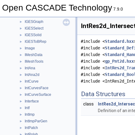
IGESDraw
►
Open CASCADE Technology
IGESFile
►
7.9.0
IGESGeom
►
IGESGraph
►
IntRes2d_Intersect
IGESSelect
►
IGESSolid
►
#include <
Standard.hxx
IGESToBRep
►
#include <
Standard_Def
Image
►
#include <
Standard_Han
IMeshData
►
#include <
gp_Pnt2d.hxx
IMeshTools
►
#include <
IntRes2d_Tra
IntAna
►
#include <
Standard_Boo
IntAna2d
►
#include <IntRes2d_Int
IntCurve
►
IntCurvesFace
►
Data Structures
IntCurveSurface
►
Interface
►
class
IntRes2d_Intersec
Intf
►
Definition of an i
IntImp
►
IntImpParGen
►
IntPatch
►
IntPolyh
►