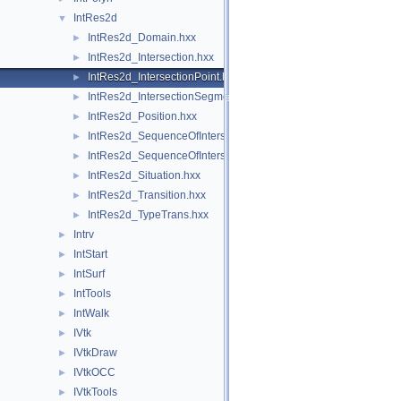
IntRes2d
▼
IntRes2d_Domain.hxx
►
IntRes2d_Intersection.hxx
►
IntRes2d_IntersectionPoint.hxx
►
IntRes2d_IntersectionSegment.hxx
►
IntRes2d_Position.hxx
►
IntRes2d_SequenceOfIntersectionPoint.hxx
►
IntRes2d_SequenceOfIntersectionSegment.hxx
►
IntRes2d_Situation.hxx
►
IntRes2d_Transition.hxx
►
IntRes2d_TypeTrans.hxx
►
Intrv
►
IntStart
►
IntSurf
►
IntTools
►
IntWalk
►
IVtk
►
IVtkDraw
►
IVtkOCC
►
IVtkTools
►