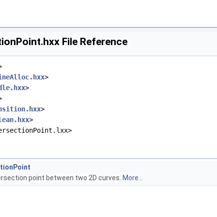
ionPoint.hxx File Reference
>
ineAlloc.hxx
>
dle.hxx
>
>
nsition.hxx
>
lean.hxx
>
ersectionPoint.lxx>
tionPoint
ntersection point between two 2D curves.
More...