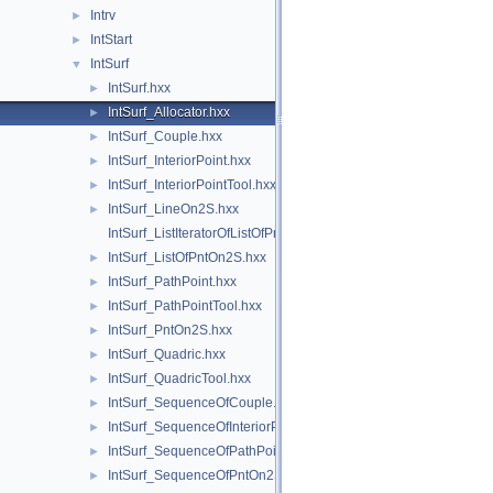
Intrv
►
IntStart
►
IntSurf
▼
IntSurf.hxx
►
IntSurf_Allocator.hxx
►
IntSurf_Couple.hxx
►
IntSurf_InteriorPoint.hxx
►
IntSurf_InteriorPointTool.hxx
►
IntSurf_LineOn2S.hxx
►
IntSurf_ListIteratorOfListOfPntOn2S.hxx
IntSurf_ListOfPntOn2S.hxx
►
IntSurf_PathPoint.hxx
►
IntSurf_PathPointTool.hxx
►
IntSurf_PntOn2S.hxx
►
IntSurf_Quadric.hxx
►
IntSurf_QuadricTool.hxx
►
IntSurf_SequenceOfCouple.hxx
►
IntSurf_SequenceOfInteriorPoint.hxx
►
IntSurf_SequenceOfPathPoint.hxx
►
IntSurf_SequenceOfPntOn2S.hxx
►