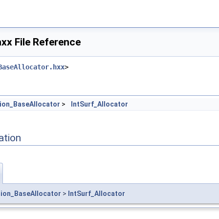
hxx File Reference
BaseAllocator.hxx
>
ion_BaseAllocator
>
IntSurf_Allocator
ation
tion_BaseAllocator
>
IntSurf_Allocator