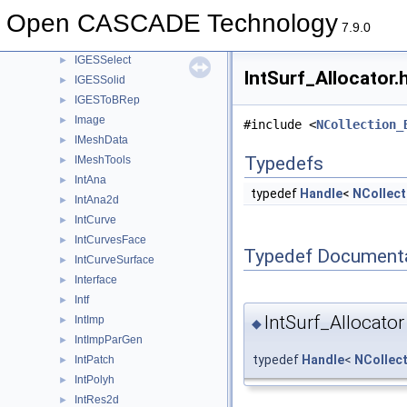
IGESFile
►
Open CASCADE Technology
IGESGeom
►
7.9.0
IGESGraph
►
IGESSelect
►
IntSurf_Allocator.
IGESSolid
►
IGESToBRep
►
Image
►
#include <
NCollection_
IMeshData
►
Typedefs
IMeshTools
►
IntAna
►
typedef
Handle
<
NCollect
IntAna2d
►
IntCurve
►
IntCurvesFace
►
Typedef Document
IntCurveSurface
►
Interface
►
Intf
►
IntSurf_Allocator
IntImp
►
◆
IntImpParGen
►
typedef
Handle
<
NCollec
IntPatch
►
IntPolyh
►
IntRes2d
►