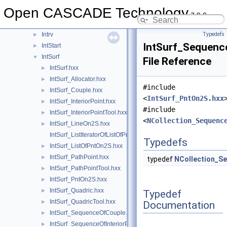
IntPatch
►
Open CASCADE Technology
IntPolyh
►
7.9.0
IntRes2d
►
Intrv
Typedefs
►
IntSurf_Sequen
IntStart
►
IntSurf
▼
File Reference
IntSurf.hxx
►
IntSurf_Allocator.hxx
►
#include
IntSurf_Couple.hxx
►
<
IntSurf_PntOn2S.hxx
IntSurf_InteriorPoint.hxx
►
#include
IntSurf_InteriorPointTool.hxx
►
<
NCollection_Sequenc
IntSurf_LineOn2S.hxx
►
IntSurf_ListIteratorOfListOfPntOn2S.hxx
Typedefs
IntSurf_ListOfPntOn2S.hxx
►
IntSurf_PathPoint.hxx
►
typedef
NCollection_S
IntSurf_PathPointTool.hxx
►
IntSurf_PntOn2S.hxx
►
IntSurf_Quadric.hxx
►
Typedef
IntSurf_QuadricTool.hxx
►
Documentation
IntSurf_SequenceOfCouple.hxx
►
IntSurf_SequenceOfInteriorPoint.hxx
►