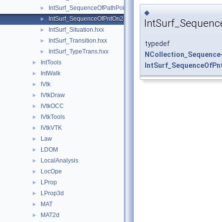
IntSurf_SequenceOfPathPoint.hxx
►
◆
IntSurf_SequenceOfPntOn2S.hxx
►
IntSurf_Sequen
IntSurf_Situation.hxx
►
IntSurf_Transition.hxx
►
typedef
IntSurf_TypeTrans.hxx
►
NCollection_Sequence
IntTools
►
IntSurf_SequenceOfPn
IntWalk
►
IVtk
►
IVtkDraw
►
IVtkOCC
►
IVtkTools
►
IVtkVTK
►
Law
►
LDOM
►
LocalAnalysis
►
LocOpe
►
LProp
►
LProp3d
►
MAT
►
MAT2d
►