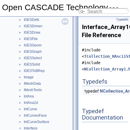
IGESControl
►
Open CASCADE Technology
IGESConvGeom
►
7.9.0
IGESData
►
IGESDefs
Typedefs
►
Interface_Array1
IGESDimen
►
IGESDraw
►
File Reference
IGESFile
►
IGESGeom
►
#include
IGESGraph
►
<
TCollection_HAsciiS
IGESSelect
►
#include
IGESSolid
►
<
NCollection_Array1.
IGESToBRep
►
Image
►
Typedefs
IMeshData
►
IMeshTools
►
typedef
NCollection_Ar
IntAna
►
IntAna2d
►
IntCurve
►
Typedef
IntCurvesFace
►
Documentation
IntCurveSurface
►
Interface
▼