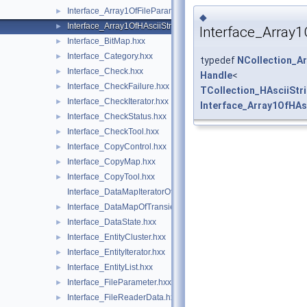
Interface_Array1OfFileParameter.hxx
►
◆
Interface_Array1OfHAsciiString.hxx
►
Interface_Array1
Interface_BitMap.hxx
►
Interface_Category.hxx
►
typedef
NCollection_Ar
Interface_Check.hxx
►
Handle
<
Interface_CheckFailure.hxx
►
TCollection_HAsciiStr
Interface_CheckIterator.hxx
►
Interface_Array1OfHAs
Interface_CheckStatus.hxx
►
Interface_CheckTool.hxx
►
Interface_CopyControl.hxx
►
Interface_CopyMap.hxx
►
Interface_CopyTool.hxx
►
Interface_DataMapIteratorOfDataMapOfTransientInteger.hxx
Interface_DataMapOfTransientInteger.hxx
►
Interface_DataState.hxx
►
Interface_EntityCluster.hxx
►
Interface_EntityIterator.hxx
►
Interface_EntityList.hxx
►
Interface_FileParameter.hxx
►
Interface_FileReaderData.hxx
►