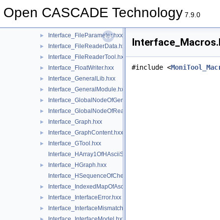
Interface_EntityCluster.hxx
►
Open CASCADE Technology
Interface_EntityIterator.hxx
►
7.9.0
Interface_EntityList.hxx
►
Interface_FileParameter.hxx
►
Interface_Macros.
Interface_FileReaderData.hxx
►
Interface_FileReaderTool.hxx
►
#include <
MoniTool_Mac
Interface_FloatWriter.hxx
►
Interface_GeneralLib.hxx
►
Interface_GeneralModule.hxx
►
Interface_GlobalNodeOfGeneralLib.hxx
►
Interface_GlobalNodeOfReaderLib.hxx
►
Interface_Graph.hxx
►
Interface_GraphContent.hxx
►
Interface_GTool.hxx
►
Interface_HArray1OfHAsciiString.hxx
Interface_HGraph.hxx
►
Interface_HSequenceOfCheck.hxx
Interface_IndexedMapOfAsciiString.hxx
►
Interface_InterfaceError.hxx
►
Interface_InterfaceMismatch.hxx
►
Interface_InterfaceModel.hxx
►