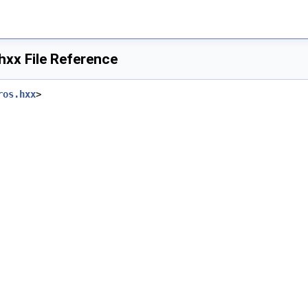
hxx File Reference
ros.hxx
>