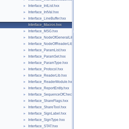
Interface_IntList.hxx
►
Interface_IntVal.hxx
►
Interface_LineBuffer.hxx
►
Interface_Macros.hxx
Interface_MSG.hxx
►
Interface_NodeOfGeneralLib.hxx
►
Interface_NodeOfReaderLib.hxx
►
Interface_ParamList.hxx
►
Interface_ParamSet.hxx
►
Interface_ParamType.hxx
►
Interface_Protocol.hxx
►
Interface_ReaderLib.hxx
►
Interface_ReaderModule.hxx
►
Interface_ReportEntity.hxx
►
Interface_SequenceOfCheck.hxx
►
Interface_ShareFlags.hxx
►
Interface_ShareTool.hxx
►
Interface_SignLabel.hxx
►
Interface_SignType.hxx
►
Interface_STAT.hxx
►