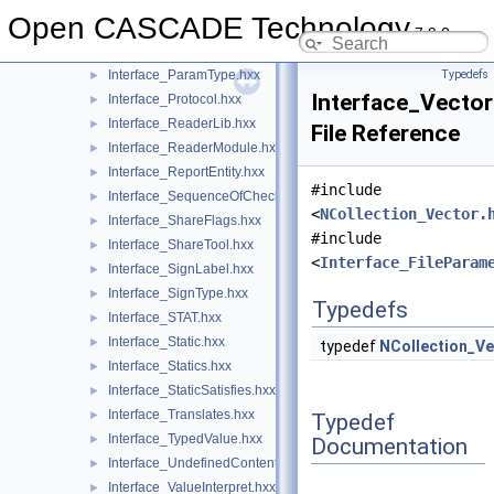
Interface_NodeOfReaderLib.hxx
►
Open CASCADE Technology
Interface_ParamList.hxx
►
7.9.0
Interface_ParamSet.hxx
►
Interface_ParamType.hxx
Typedefs
►
Interface_Vector
Interface_Protocol.hxx
►
Interface_ReaderLib.hxx
►
File Reference
Interface_ReaderModule.hxx
►
Interface_ReportEntity.hxx
►
#include
Interface_SequenceOfCheck.hxx
►
<
NCollection_Vector.
Interface_ShareFlags.hxx
►
#include
Interface_ShareTool.hxx
►
<
Interface_FileParam
Interface_SignLabel.hxx
►
Interface_SignType.hxx
►
Typedefs
Interface_STAT.hxx
►
Interface_Static.hxx
►
typedef
NCollection_Ve
Interface_Statics.hxx
►
Interface_StaticSatisfies.hxx
►
Interface_Translates.hxx
►
Typedef
Interface_TypedValue.hxx
►
Documentation
Interface_UndefinedContent.hxx
►
Interface_ValueInterpret.hxx
►