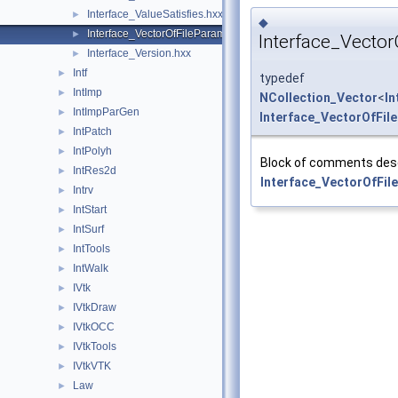
Interface_ValueSatisfies.hxx
►
◆
Interface_VectorOfFileParameter.hxx
►
Interface_Vector
Interface_Version.hxx
►
Intf
►
typedef
IntImp
►
NCollection_Vector
<
In
IntImpParGen
►
Interface_VectorOfFil
IntPatch
►
IntPolyh
►
Block of comments desc
IntRes2d
►
Interface_VectorOfFil
Intrv
►
IntStart
►
IntSurf
►
IntTools
►
IntWalk
►
IVtk
►
IVtkDraw
►
IVtkOCC
►
IVtkTools
►
IVtkVTK
►
Law
►