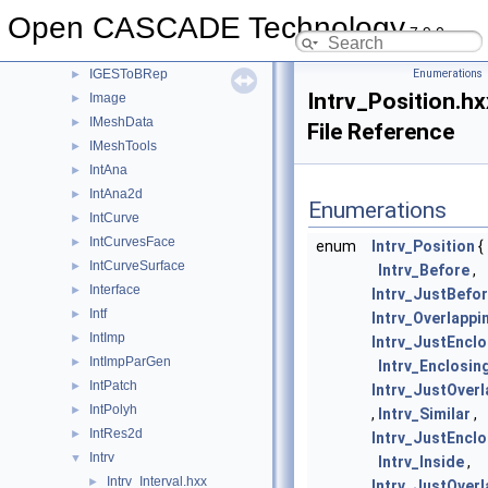
IGESGraph
►
Open CASCADE Technology
IGESSelect
►
7.9.0
IGESSolid
►
IGESToBRep
Enumerations
►
Intrv_Position.hx
Image
►
IMeshData
►
File Reference
IMeshTools
►
IntAna
►
IntAna2d
►
Enumerations
IntCurve
►
IntCurvesFace
►
enum
Intrv_Position
{
IntCurveSurface
►
Intrv_Before
,
Interface
►
Intrv_JustBefo
Intf
►
Intrv_Overlappi
IntImp
►
Intrv_JustEncl
IntImpParGen
►
Intrv_Enclosin
IntPatch
►
Intrv_JustOverl
IntPolyh
►
,
Intrv_Similar
,
IntRes2d
►
Intrv_JustEnclo
Intrv
▼
Intrv_Inside
,
Intrv_Interval.hxx
►
Intrv_JustOver