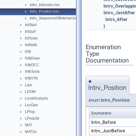
Intrv_Intervals.hxx
►
Intrv_Overlapp
Intrv_Position.hxx
►
Intrv_JustAfter
Intrv_SequenceOfInterval.hxx
►
Intrv_After
IntStart
►
}
IntSurf
►
IntTools
►
IntWalk
►
Enumeration
IVtk
►
Type
IVtkDraw
►
Documentation
IVtkOCC
►
IVtkTools
►
IVtkVTK
►
◆
Law
►
Intrv_Position
LDOM
►
LocalAnalysis
►
enum
Intrv_Position
LocOpe
►
LProp
►
Enumerator
LProp3d
►
Intrv_Before
MAT
►
Intrv_JustBefore
MAT2d
►