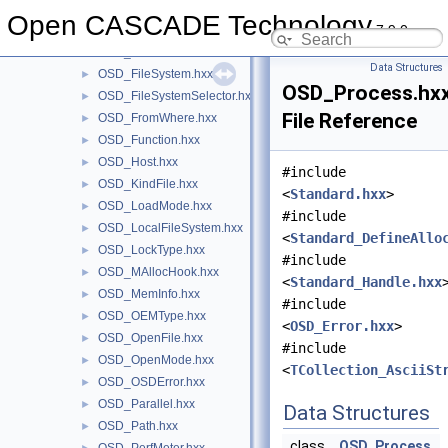
OSD_File.hxx
►
Open CASCADE Technology
7.9.0
OSD_FileIterator.hxx
►
OSD_FileNode.hxx
►
Data Structures
OSD_FileSystem.hxx
►
OSD_Process.hx
OSD_FileSystemSelector.hxx
►
File Reference
OSD_FromWhere.hxx
►
OSD_Function.hxx
►
OSD_Host.hxx
►
#include
OSD_KindFile.hxx
►
<
Standard.hxx
>
OSD_LoadMode.hxx
►
#include
OSD_LocalFileSystem.hxx
►
<
Standard_DefineAllo
OSD_LockType.hxx
►
#include
OSD_MAllocHook.hxx
►
<
Standard_Handle.hxx
OSD_MemInfo.hxx
►
#include
OSD_OEMType.hxx
►
<
OSD_Error.hxx
>
OSD_OpenFile.hxx
►
#include
OSD_OpenMode.hxx
►
<
TCollection_AsciiSt
OSD_OSDError.hxx
►
OSD_Parallel.hxx
►
Data Structures
OSD_Path.hxx
►
class
OSD_Process