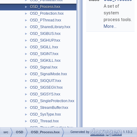
OSD_PerfMeter.hxx
►
A set of
OSD_Process.hxx
►
system
OSD_Protection.hxx
►
process tools.
OSD_PThread.hxx
►
More...
OSD_SharedLibrary.hxx
►
OSD_SIGBUS.hxx
►
OSD_SIGHUP.hxx
►
OSD_SIGILL.hxx
►
OSD_SIGINT.hxx
►
OSD_SIGKILL.hxx
►
OSD_Signal.hxx
►
OSD_SignalMode.hxx
►
OSD_SIGQUIT.hxx
►
OSD_SIGSEGV.hxx
►
OSD_SIGSYS.hxx
►
OSD_SingleProtection.hxx
►
OSD_StreamBuffer.hxx
►
OSD_SysType.hxx
►
OSD_Thread.hxx
►
OSD_ThreadFunction.hxx
►
Generated by
1.13.2
src
OSD
OSD_Process.hxx
OSD_ThreadPool.hxx
►