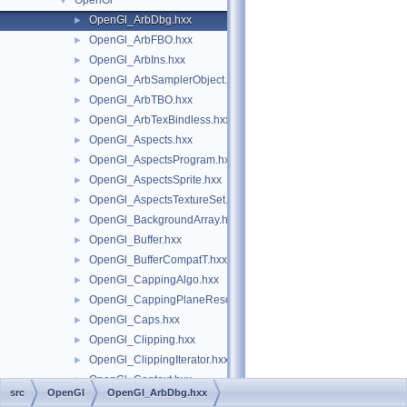
OpenGl
▼
OpenGl_ArbDbg.hxx
►
OpenGl_ArbFBO.hxx
►
OpenGl_ArbIns.hxx
►
OpenGl_ArbSamplerObject.hxx
►
OpenGl_ArbTBO.hxx
►
OpenGl_ArbTexBindless.hxx
►
OpenGl_Aspects.hxx
►
OpenGl_AspectsProgram.hxx
►
OpenGl_AspectsSprite.hxx
►
OpenGl_AspectsTextureSet.hxx
►
OpenGl_BackgroundArray.hxx
►
OpenGl_Buffer.hxx
►
OpenGl_BufferCompatT.hxx
►
OpenGl_CappingAlgo.hxx
►
OpenGl_CappingPlaneResource.hxx
►
OpenGl_Caps.hxx
►
OpenGl_Clipping.hxx
►
OpenGl_ClippingIterator.hxx
►
OpenGl_Context.hxx
►
src
OpenGl
OpenGl_ArbDbg.hxx
OpenGl_DepthPeeling.hxx
►