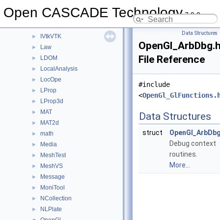
IVtkDraw
►
Open CASCADE Technology
7.9.0
IVtkOCC
►
IVtkTools
►
Data Structures
IVtkVTK
►
OpenGl_ArbDbg.
Law
►
File Reference
LDOM
►
LocalAnalysis
►
LocOpe
►
#include
LProp
►
<
OpenGl_GlFunctions.
LProp3d
►
MAT
►
Data Structures
MAT2d
►
struct
OpenGl_ArbDb
math
►
Debug context
Media
►
routines.
MeshTest
►
More...
MeshVS
►
Message
►
MoniTool
►
NCollection
►
NLPlate
►