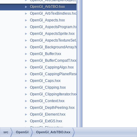
OpenGl_ArbSamplerObject.hxx
►
OpenGl_ArbTBO.hxx
►
OpenGl_ArbTexBindless.hxx
►
OpenGl_Aspects.hxx
►
OpenGl_AspectsProgram.hxx
►
OpenGl_AspectsSprite.hxx
►
OpenGl_AspectsTextureSet.hxx
►
OpenGl_BackgroundArray.hxx
►
OpenGl_Buffer.hxx
►
OpenGl_BufferCompatT.hxx
►
OpenGl_CappingAlgo.hxx
►
OpenGl_CappingPlaneResource.hxx
►
OpenGl_Caps.hxx
►
OpenGl_Clipping.hxx
►
OpenGl_ClippingIterator.hxx
►
OpenGl_Context.hxx
►
OpenGl_DepthPeeling.hxx
►
OpenGl_Element.hxx
►
OpenGl_ExtGS.hxx
►
OpenGl_Flipper.hxx
►
src
OpenGl
OpenGl_ArbTBO.hxx
OpenGl_Font.hxx
►