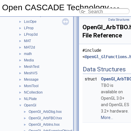
Law
►
Open CASCADE Technology
7.9.0
LDOM
►
LocalAnalysis
►
Data Structures
LocOpe
►
OpenGl_ArbTBO.
LProp
►
File Reference
LProp3d
►
MAT
►
MAT2d
►
#include
math
►
<
OpenGl_GlFunctions.
Media
►
MeshTest
►
Data Structures
MeshVS
►
struct
OpenGl_ArbTB
Message
►
TBO is
MoniTool
►
available on
NCollection
►
OpenGL 3.0+
NLPlate
►
and OpenGL ES
OpenGl
▼
3.2+ hardware.
OpenGl_ArbDbg.hxx
►
More...
OpenGl_ArbFBO.hxx
►
OpenGl_ArbIns.hxx
►