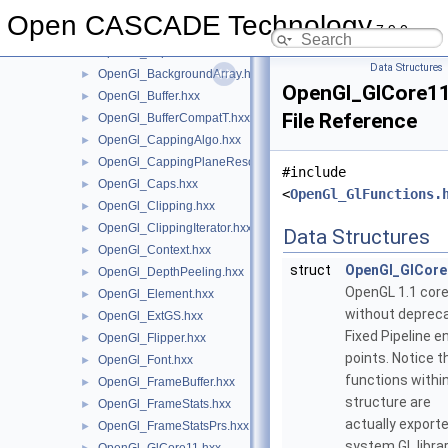
OpenGl_AspectsProgram.hxx
►
Open CASCADE Technology
7.9.0
OpenGl_AspectsSprite.hxx
►
OpenGl_AspectsTextureSet.hxx
►
Data Structures
OpenGl_BackgroundArray.hxx
►
OpenGl_GlCore1
OpenGl_Buffer.hxx
►
File Reference
OpenGl_BufferCompatT.hxx
►
OpenGl_CappingAlgo.hxx
►
OpenGl_CappingPlaneResource.hxx
►
#include
OpenGl_Caps.hxx
►
<
OpenGl_GlFunctions.
OpenGl_Clipping.hxx
►
OpenGl_ClippingIterator.hxx
►
Data Structures
OpenGl_Context.hxx
►
struct
OpenGl_GlCor
OpenGl_DepthPeeling.hxx
►
OpenGL 1.1 cor
OpenGl_Element.hxx
►
without deprec
OpenGl_ExtGS.hxx
►
Fixed Pipeline e
OpenGl_Flipper.hxx
►
points. Notice th
OpenGl_Font.hxx
►
functions within
OpenGl_FrameBuffer.hxx
►
structure are
OpenGl_FrameStats.hxx
►
actually export
OpenGl_FrameStatsPrs.hxx
►
system GL librar