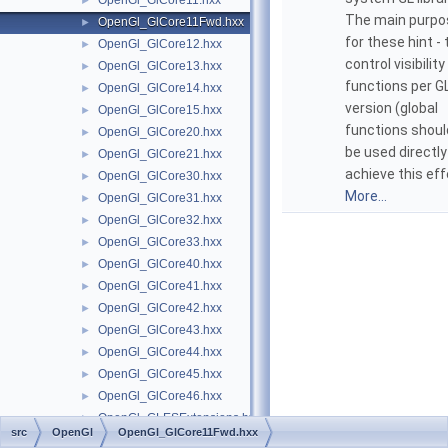
OpenGl_GlCore11.hxx
►
The main purpo
OpenGl_GlCore11Fwd.hxx
►
for these hint - 
OpenGl_GlCore12.hxx
►
control visibility
OpenGl_GlCore13.hxx
►
functions per G
OpenGl_GlCore14.hxx
►
version (global
OpenGl_GlCore15.hxx
►
functions shoul
OpenGl_GlCore20.hxx
►
be used directly
OpenGl_GlCore21.hxx
►
achieve this eff
OpenGl_GlCore30.hxx
►
More...
OpenGl_GlCore31.hxx
►
OpenGl_GlCore32.hxx
►
OpenGl_GlCore33.hxx
►
OpenGl_GlCore40.hxx
►
OpenGl_GlCore41.hxx
►
OpenGl_GlCore42.hxx
►
OpenGl_GlCore43.hxx
►
OpenGl_GlCore44.hxx
►
OpenGl_GlCore45.hxx
►
OpenGl_GlCore46.hxx
►
OpenGl_GLESExtensions.hxx
►
src
OpenGl
OpenGl_GlCore11Fwd.hxx
OpenGl_GlFunctions.hxx
►