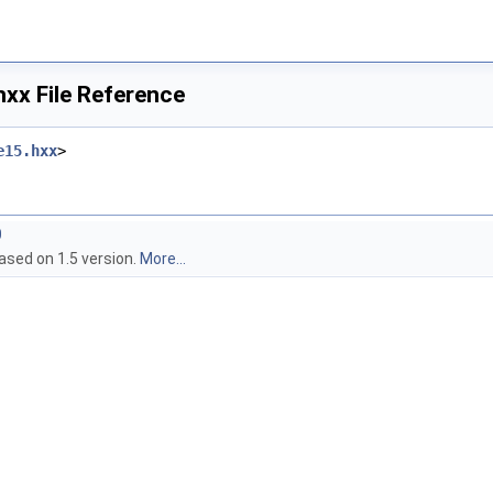
xx File Reference
e15.hxx
>
0
ased on 1.5 version.
More...