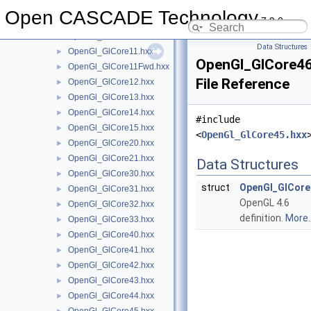
OpenGl_FrameBuffer.hxx
►
Open CASCADE Technology
7.9.0
OpenGl_FrameStats.hxx
►
OpenGl_FrameStatsPrs.hxx
►
Data Structures
OpenGl_GlCore11.hxx
►
OpenGl_GlCore46
OpenGl_GlCore11Fwd.hxx
►
File Reference
OpenGl_GlCore12.hxx
►
OpenGl_GlCore13.hxx
►
OpenGl_GlCore14.hxx
►
#include
OpenGl_GlCore15.hxx
►
<
OpenGl_GlCore45.hxx
OpenGl_GlCore20.hxx
►
OpenGl_GlCore21.hxx
►
Data Structures
OpenGl_GlCore30.hxx
►
struct
OpenGl_GlCore
OpenGl_GlCore31.hxx
►
OpenGL 4.6
OpenGl_GlCore32.hxx
►
definition.
More..
OpenGl_GlCore33.hxx
►
OpenGl_GlCore40.hxx
►
OpenGl_GlCore41.hxx
►
OpenGl_GlCore42.hxx
►
OpenGl_GlCore43.hxx
►
OpenGl_GlCore44.hxx
►