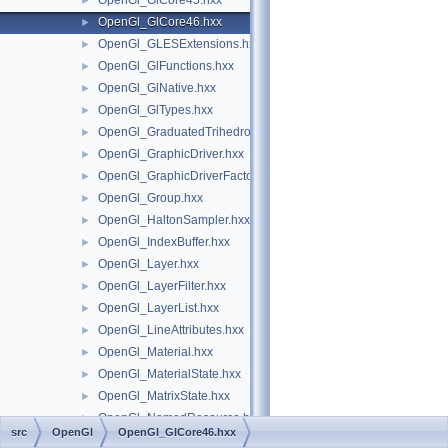
OpenGl_GlCore45.hxx
►
OpenGl_GlCore46.hxx
►
OpenGl_GLESExtensions.hxx
►
OpenGl_GlFunctions.hxx
►
OpenGl_GlNative.hxx
►
OpenGl_GlTypes.hxx
►
OpenGl_GraduatedTrihedron.hxx
►
OpenGl_GraphicDriver.hxx
►
OpenGl_GraphicDriverFactory.hxx
►
OpenGl_Group.hxx
►
OpenGl_HaltonSampler.hxx
►
OpenGl_IndexBuffer.hxx
►
OpenGl_Layer.hxx
►
OpenGl_LayerFilter.hxx
►
OpenGl_LayerList.hxx
►
OpenGl_LineAttributes.hxx
►
OpenGl_Material.hxx
►
OpenGl_MaterialState.hxx
►
OpenGl_MatrixState.hxx
►
OpenGl_NamedResource.hxx
►
src
OpenGl
OpenGl_GlCore46.hxx
OpenGl_PBREnvironment.hxx
►