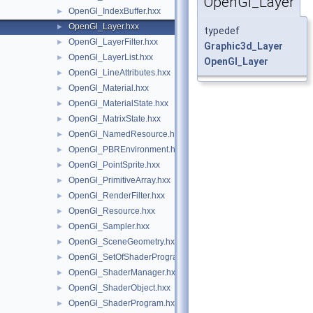
OpenGl_Layer
OpenGl_IndexBuffer.hxx
►
OpenGl_Layer.hxx
►
typedef
OpenGl_LayerFilter.hxx
►
Graphic3d_Layer
OpenGl_LayerList.hxx
►
OpenGl_Layer
OpenGl_LineAttributes.hxx
►
OpenGl_Material.hxx
►
OpenGl_MaterialState.hxx
►
OpenGl_MatrixState.hxx
►
OpenGl_NamedResource.hxx
►
OpenGl_PBREnvironment.hxx
►
OpenGl_PointSprite.hxx
►
OpenGl_PrimitiveArray.hxx
►
OpenGl_RenderFilter.hxx
►
OpenGl_Resource.hxx
►
OpenGl_Sampler.hxx
►
OpenGl_SceneGeometry.hxx
►
OpenGl_SetOfShaderPrograms.hxx
►
OpenGl_ShaderManager.hxx
►
OpenGl_ShaderObject.hxx
►
OpenGl_ShaderProgram.hxx
►