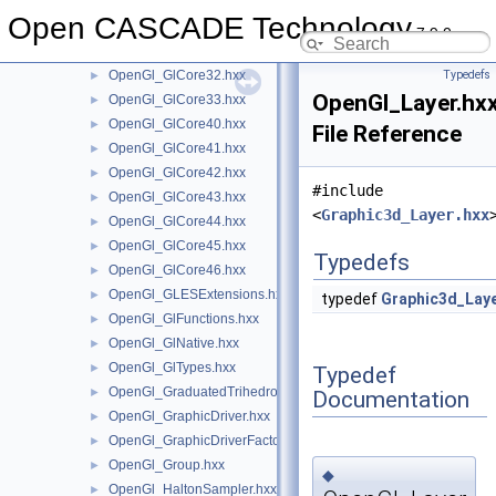
OpenGl_GlCore21.hxx
►
Open CASCADE Technology
OpenGl_GlCore30.hxx
►
7.9.0
OpenGl_GlCore31.hxx
►
OpenGl_GlCore32.hxx
Typedefs
►
OpenGl_Layer.hx
OpenGl_GlCore33.hxx
►
OpenGl_GlCore40.hxx
►
File Reference
OpenGl_GlCore41.hxx
►
OpenGl_GlCore42.hxx
►
#include
OpenGl_GlCore43.hxx
►
<
Graphic3d_Layer.hxx
OpenGl_GlCore44.hxx
►
OpenGl_GlCore45.hxx
►
Typedefs
OpenGl_GlCore46.hxx
►
OpenGl_GLESExtensions.hxx
►
typedef
Graphic3d_Lay
OpenGl_GlFunctions.hxx
►
OpenGl_GlNative.hxx
►
OpenGl_GlTypes.hxx
►
Typedef
OpenGl_GraduatedTrihedron.hxx
►
Documentation
OpenGl_GraphicDriver.hxx
►
OpenGl_GraphicDriverFactory.hxx
►
OpenGl_Group.hxx
►
◆
OpenGl_HaltonSampler.hxx
►