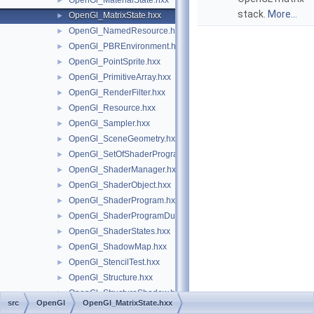
OpenGl_MaterialState.hxx
►
stack.
More...
OpenGl_MatrixState.hxx
►
OpenGl_NamedResource.hxx
►
OpenGl_PBREnvironment.hxx
►
OpenGl_PointSprite.hxx
►
OpenGl_PrimitiveArray.hxx
►
OpenGl_RenderFilter.hxx
►
OpenGl_Resource.hxx
►
OpenGl_Sampler.hxx
►
OpenGl_SceneGeometry.hxx
►
OpenGl_SetOfShaderPrograms.hxx
►
OpenGl_ShaderManager.hxx
►
OpenGl_ShaderObject.hxx
►
OpenGl_ShaderProgram.hxx
►
OpenGl_ShaderProgramDumpLevel.hxx
►
OpenGl_ShaderStates.hxx
►
OpenGl_ShadowMap.hxx
►
OpenGl_StencilTest.hxx
►
OpenGl_Structure.hxx
►
OpenGl_StructureShadow.hxx
►
src
OpenGl
OpenGl_MatrixState.hxx
OpenGl_Text.hxx
►