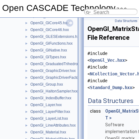
OpenGl_GlCore42.hxx
►
Open CASCADE Technology
7.9.0
OpenGl_GlCore43.hxx
►
OpenGl_GlCore44.hxx
►
Data Structures
OpenGl_GlCore45.hxx
►
OpenGl_MatrixSt
OpenGl_GlCore46.hxx
►
File Reference
OpenGl_GLESExtensions.hxx
►
OpenGl_GlFunctions.hxx
►
OpenGl_GlNative.hxx
►
#include
OpenGl_GlTypes.hxx
►
<
OpenGl_Vec.hxx
>
OpenGl_GraduatedTrihedron.hxx
►
#include
OpenGl_GraphicDriver.hxx
►
<
NCollection_Vector.
OpenGl_GraphicDriverFactory.hxx
►
#include
OpenGl_Group.hxx
►
<
Standard_Dump.hxx
>
OpenGl_HaltonSampler.hxx
►
OpenGl_IndexBuffer.hxx
►
Data Structures
OpenGl_Layer.hxx
►
class
OpenGl_MatrixS
OpenGl_LayerFilter.hxx
►
T >
OpenGl_LayerList.hxx
►
Software
OpenGl_LineAttributes.hxx
►
implementation 
OpenGl_Material.hxx
►
OpenGL matrix