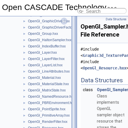
OpenGl_GlNative.hxx
►
Open CASCADE Technology
7.9.0
OpenGl_GlTypes.hxx
►
OpenGl_GraduatedTrihedron.hxx
►
Data Structures
OpenGl_GraphicDriver.hxx
►
OpenGl_Sampler.
OpenGl_GraphicDriverFactory.hxx
►
File Reference
OpenGl_Group.hxx
►
OpenGl_HaltonSampler.hxx
►
OpenGl_IndexBuffer.hxx
►
#include
OpenGl_Layer.hxx
►
<
Graphic3d_TexturePa
OpenGl_LayerFilter.hxx
►
#include
OpenGl_LayerList.hxx
►
<
OpenGl_Resource.hxx
OpenGl_LineAttributes.hxx
►
OpenGl_Material.hxx
►
Data Structures
OpenGl_MaterialState.hxx
►
class
OpenGl_Sample
OpenGl_MatrixState.hxx
►
Class
OpenGl_NamedResource.hxx
►
implements
OpenGl_PBREnvironment.hxx
►
OpenGL
OpenGl_PointSprite.hxx
►
sampler object
OpenGl_PrimitiveArray.hxx
►
resource that
OpenGl_RenderFilter.hxx
►
stores the