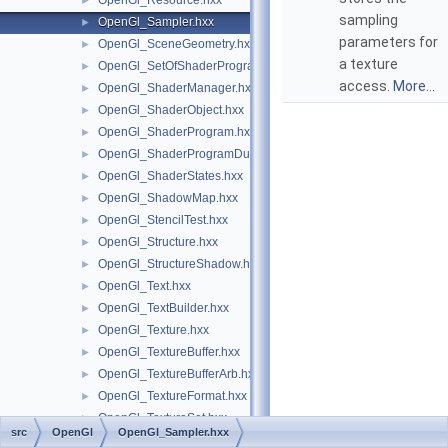
OpenGl_Resource.hxx
►
sampling
OpenGl_Sampler.hxx
►
parameters for
OpenGl_SceneGeometry.hxx
►
a texture
OpenGl_SetOfShaderPrograms.hxx
►
access.
More...
OpenGl_ShaderManager.hxx
►
OpenGl_ShaderObject.hxx
►
OpenGl_ShaderProgram.hxx
►
OpenGl_ShaderProgramDumpLevel.hxx
►
OpenGl_ShaderStates.hxx
►
OpenGl_ShadowMap.hxx
►
OpenGl_StencilTest.hxx
►
OpenGl_Structure.hxx
►
OpenGl_StructureShadow.hxx
►
OpenGl_Text.hxx
►
OpenGl_TextBuilder.hxx
►
OpenGl_Texture.hxx
►
OpenGl_TextureBuffer.hxx
►
OpenGl_TextureBufferArb.hxx
►
OpenGl_TextureFormat.hxx
►
OpenGl_TextureSet.hxx
►
src
OpenGl
OpenGl_Sampler.hxx
OpenGl_TextureSetPairIterator.hxx
►