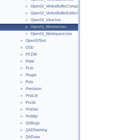
OpenGl_VertexBufferCompat.hxx
►
OpenGl_VertexBufferEditor.hxx
►
OpenGl_View.hxx
►
OpenGl_Window.hxx
►
OpenGl_Workspace.hxx
►
OpenGlTest
►
OSD
►
PCDM
►
Plate
►
PLib
►
Plugin
►
Poly
►
Precision
►
ProjLib
►
Prs3d
►
PrsDim
►
PrsMgr
►
QABugs
►
QADNaming
►
QADraw
►