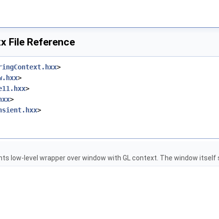
 File Reference
ringContext.hxx
>
w.hxx
>
e11.hxx
>
hxx
>
nsient.hxx
>
nts low-level wrapper over window with GL context. The window itself 