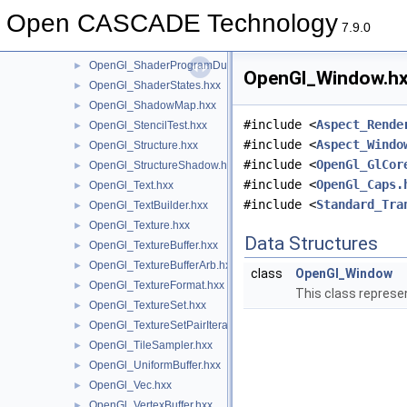
OpenGl_ShaderManager.hxx
►
Open CASCADE Technology
OpenGl_ShaderObject.hxx
►
7.9.0
OpenGl_ShaderProgram.hxx
►
OpenGl_ShaderProgramDumpLevel.hxx
►
OpenGl_Window.hxx
OpenGl_ShaderStates.hxx
►
OpenGl_ShadowMap.hxx
►
#include <
Aspect_Rende
OpenGl_StencilTest.hxx
►
#include <
Aspect_Windo
OpenGl_Structure.hxx
►
#include <
OpenGl_GlCor
OpenGl_StructureShadow.hxx
►
#include <
OpenGl_Caps.
OpenGl_Text.hxx
►
#include <
Standard_Tra
OpenGl_TextBuilder.hxx
►
OpenGl_Texture.hxx
►
Data Structures
OpenGl_TextureBuffer.hxx
►
OpenGl_TextureBufferArb.hxx
►
class
OpenGl_Window
OpenGl_TextureFormat.hxx
►
This class represe
OpenGl_TextureSet.hxx
►
OpenGl_TextureSetPairIterator.hxx
►
OpenGl_TileSampler.hxx
►
OpenGl_UniformBuffer.hxx
►
OpenGl_Vec.hxx
►
OpenGl_VertexBuffer.hxx
►