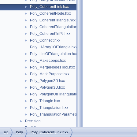
Poly_ArrayOfUVNodes.hxx
►
Poly_CoherentLink.hxx
►
Poly_CoherentNode.hxx
►
Poly_CoherentTriangle.hxx
►
Poly_CoherentTriangulation.hxx
►
Poly_CoherentTriPtr.hxx
►
Poly_Connect.hxx
►
Poly_HArray1OfTriangle.hxx
Poly_ListOfTriangulation.hxx
►
Poly_MakeLoops.hxx
►
Poly_MergeNodesTool.hxx
►
Poly_MeshPurpose.hxx
►
Poly_Polygon2D.hxx
►
Poly_Polygon3D.hxx
►
Poly_PolygonOnTriangulation.hxx
►
Poly_Triangle.hxx
►
Poly_Triangulation.hxx
►
Poly_TriangulationParameters.hxx
►
Precision
►
ProjLib
►
src
Poly
Poly_CoherentLink.hxx
Prs3d
►