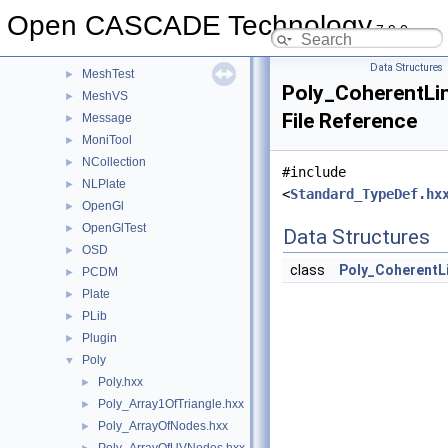
MAT2d
►
Open CASCADE Technology
7.9.0
math
►
Media
►
Data Structures
MeshTest
►
Poly_CoherentLi
MeshVS
►
File Reference
Message
►
MoniTool
►
NCollection
►
#include
NLPlate
►
<
Standard_TypeDef.hx
OpenGl
►
OpenGlTest
►
Data Structures
OSD
►
class
Poly_CoherentL
PCDM
►
Plate
►
PLib
►
Plugin
►
Poly
▼
Poly.hxx
►
Poly_Array1OfTriangle.hxx
►
Poly_ArrayOfNodes.hxx
►