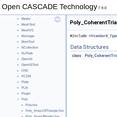
MAT
►
Open CASCADE Technology
MAT2d
►
7.9.0
math
►
Media
►
Poly_CoherentTrian
MeshTest
►
MeshVS
►
#include <
Standard_Typ
Message
►
MoniTool
►
Data Structures
NCollection
►
NLPlate
►
class
Poly_CoherentTri
OpenGl
►
OpenGlTest
►
OSD
►
PCDM
►
Plate
►
PLib
►
Plugin
►
Poly
▼
Poly.hxx
►
Poly_Array1OfTriangle.hxx
►
Poly_ArrayOfNodes.hxx
►