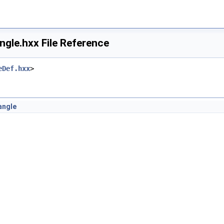
gle.hxx File Reference
eDef.hxx
>
angle