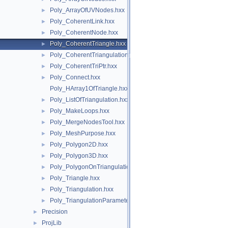
Poly_ArrayOfUVNodes.hxx
►
Poly_CoherentLink.hxx
►
Poly_CoherentNode.hxx
►
Poly_CoherentTriangle.hxx
►
Poly_CoherentTriangulation.hxx
►
Poly_CoherentTriPtr.hxx
►
Poly_Connect.hxx
►
Poly_HArray1OfTriangle.hxx
Poly_ListOfTriangulation.hxx
►
Poly_MakeLoops.hxx
►
Poly_MergeNodesTool.hxx
►
Poly_MeshPurpose.hxx
►
Poly_Polygon2D.hxx
►
Poly_Polygon3D.hxx
►
Poly_PolygonOnTriangulation.hxx
►
Poly_Triangle.hxx
►
Poly_Triangulation.hxx
►
Poly_TriangulationParameters.hxx
►
Precision
►
ProjLib
►