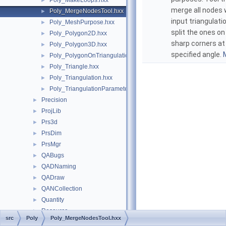
Poly_MakeLoops.hxx
►
merge all nodes 
Poly_MergeNodesTool.hxx
►
input triangulati
Poly_MeshPurpose.hxx
►
split the ones on
Poly_Polygon2D.hxx
►
sharp corners at
Poly_Polygon3D.hxx
►
specified angle.
M
Poly_PolygonOnTriangulation.hxx
►
Poly_Triangle.hxx
►
Poly_Triangulation.hxx
►
Poly_TriangulationParameters.hxx
►
Precision
►
ProjLib
►
Prs3d
►
PrsDim
►
PrsMgr
►
QABugs
►
QADNaming
►
QADraw
►
QANCollection
►
Quantity
►
Resource
►
src
Poly
Poly_MergeNodesTool.hxx
RWGltf
►