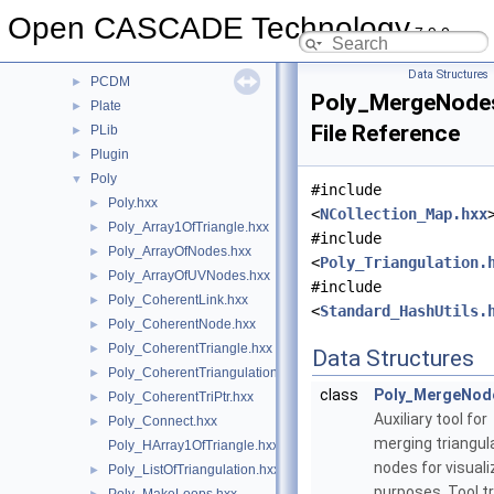
OpenGl
►
Open CASCADE Technology
7.9.0
OpenGlTest
►
OSD
►
Data Structures
PCDM
►
Poly_MergeNode
Plate
►
File Reference
PLib
►
Plugin
►
Poly
▼
#include
Poly.hxx
►
<
NCollection_Map.hxx
Poly_Array1OfTriangle.hxx
►
#include
Poly_ArrayOfNodes.hxx
►
<
Poly_Triangulation.
Poly_ArrayOfUVNodes.hxx
►
#include
Poly_CoherentLink.hxx
►
<
Standard_HashUtils.
Poly_CoherentNode.hxx
►
Poly_CoherentTriangle.hxx
►
Data Structures
Poly_CoherentTriangulation.hxx
►
class
Poly_MergeNod
Poly_CoherentTriPtr.hxx
►
Auxiliary tool for
Poly_Connect.hxx
►
merging triangul
Poly_HArray1OfTriangle.hxx
nodes for visuali
Poly_ListOfTriangulation.hxx
►
purposes. Tool tr