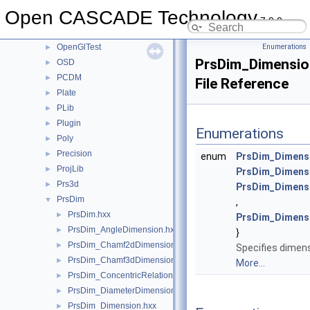
NCollection
►
Open CASCADE Technology
NLPlate
►
7.9.0
OpenGl
►
OpenGlTest
Enumerations
►
PrsDim_Dimensio
OSD
►
PCDM
►
File Reference
Plate
►
PLib
►
Plugin
►
Enumerations
Poly
►
Precision
►
enum
PrsDim_Dimens
ProjLib
►
PrsDim_Dimens
Prs3d
►
PrsDim_Dimens
PrsDim
▼
,
PrsDim.hxx
►
PrsDim_Dimens
PrsDim_AngleDimension.hxx
►
}
PrsDim_Chamf2dDimension.hxx
►
Specifies dimen
PrsDim_Chamf3dDimension.hxx
►
More...
PrsDim_ConcentricRelation.hxx
►
PrsDim_DiameterDimension.hxx
►
PrsDim_Dimension.hxx
►