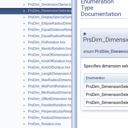
Enumeration
PrsDim_DimensionOwner.hxx
►
Type
PrsDim_DimensionSelectionMode.hxx
►
Documentation
PrsDim_DisplaySpecialSymbol.hxx
►
PrsDim_EllipseRadiusDimension.hxx
►
PrsDim_EqualDistanceRelation.hxx
►
◆
PrsDim_EqualRadiusRelation.hxx
►
PrsDim_Dimensi
PrsDim_FixRelation.hxx
►
PrsDim_IdenticRelation.hxx
►
enum
PrsDim_Dimensi
PrsDim_KindOfDimension.hxx
►
PrsDim_KindOfRelation.hxx
►
Specifies dimension se
PrsDim_KindOfSurface.hxx
►
PrsDim_LengthDimension.hxx
►
Enumerator
PrsDim_MaxRadiusDimension.hxx
►
PrsDim_DimensionSel
PrsDim_MidPointRelation.hxx
►
PrsDim_MinRadiusDimension.hxx
►
PrsDim_DimensionSel
PrsDim_OffsetDimension.hxx
►
PrsDim_DimensionSel
PrsDim_ParallelRelation.hxx
►
PrsDim_PerpendicularRelation.hxx
►
PrsDim_RadiusDimension.hxx
►
PrsDim_Relation.hxx
►