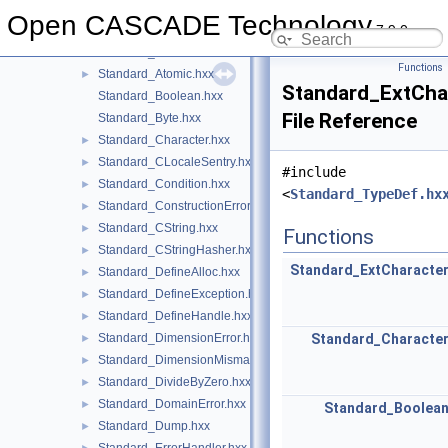
Standard_AbortiveTransaction.hxx
►
Open CASCADE Technology
7.9.0
Standard_ArrayStreamBuffer.hxx
►
Standard_Assert.hxx
►
Functions
Standard_Atomic.hxx
►
Standard_ExtCha
Standard_Boolean.hxx
File Reference
Standard_Byte.hxx
Standard_Character.hxx
►
Standard_CLocaleSentry.hxx
►
#include
Standard_Condition.hxx
►
<
Standard_TypeDef.hx
Standard_ConstructionError.hxx
►
Standard_CString.hxx
►
Functions
Standard_CStringHasher.hxx
►
Standard_ExtCharacte
Standard_DefineAlloc.hxx
►
Standard_DefineException.hxx
►
Standard_DefineHandle.hxx
►
Standard_DimensionError.hxx
Standard_Characte
►
Standard_DimensionMismatch.hxx
►
Standard_DivideByZero.hxx
►
Standard_DomainError.hxx
►
Standard_Boolea
Standard_Dump.hxx
►