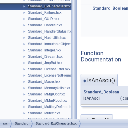
Standard_ErrorHandler.hxx
►
Standard_ExtCharacter.hxx
►
Standard_Boolea
Standard_Failure.hxx
►
Standard_GUID.hxx
►
Standard_Handle.hxx
►
Standard_HandlerStatus.hxx
►
Standard_HashUtils.hxx
►
Standard_ImmutableObject.hxx
►
Standard_Integer.hxx
►
Function
Standard_IStream.hxx
►
Documentation
Standard_JmpBuf.hxx
►
Standard_LicenseError.hxx
►
Standard_LicenseNotFound.hxx
►
IsAnAscii()
◆
Standard_Macro.hxx
►
Standard_MemoryUtils.hxx
►
Standard_Boolean
Standard_MMgrOpt.hxx
►
IsAnAscii
(
co
Standard_MMgrRoot.hxx
►
Standard_MultiplyDefined.hxx
►
Standard_Mutex.hxx
►
IsEqual()
Standard_NegativeValue.hxx
►
◆
src
Standard
Standard_ExtCharacter.hxx
Standard_NoMoreObject.hxx
►