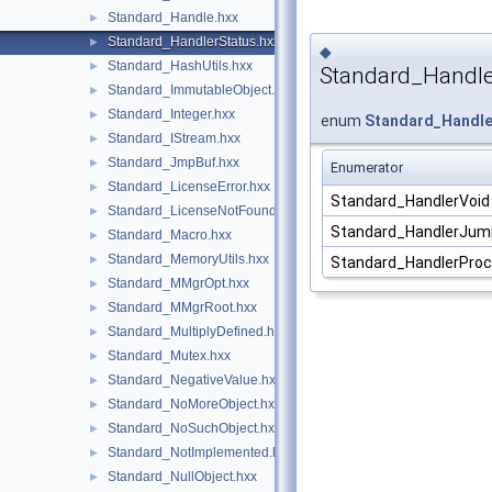
Standard_Handle.hxx
►
Standard_HandlerStatus.hxx
►
◆
Standard_HashUtils.hxx
►
Standard_Handle
Standard_ImmutableObject.hxx
►
Standard_Integer.hxx
►
enum
Standard_Handle
Standard_IStream.hxx
►
Standard_JmpBuf.hxx
►
Enumerator
Standard_LicenseError.hxx
►
Standard_HandlerVoi
Standard_LicenseNotFound.hxx
►
Standard_HandlerJu
Standard_Macro.hxx
►
Standard_MemoryUtils.hxx
►
Standard_HandlerPro
Standard_MMgrOpt.hxx
►
Standard_MMgrRoot.hxx
►
Standard_MultiplyDefined.hxx
►
Standard_Mutex.hxx
►
Standard_NegativeValue.hxx
►
Standard_NoMoreObject.hxx
►
Standard_NoSuchObject.hxx
►
Standard_NotImplemented.hxx
►
Standard_NullObject.hxx
►