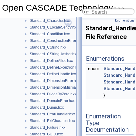
Standard_Atomic.hxx
►
Open CASCADE Technology
Standard_Boolean.hxx
7.9.0
Standard_Byte.hxx
Standard_Character.hxx
Enumerations
►
Standard_Handle
Standard_CLocaleSentry.hxx
►
Standard_Condition.hxx
►
File Reference
Standard_ConstructionError.hxx
►
Standard_CString.hxx
►
Standard_CStringHasher.hxx
►
Enumerations
Standard_DefineAlloc.hxx
►
Standard_DefineException.hxx
►
enum
Standard_Handl
Standard_DefineHandle.hxx
►
Standard_Hand
Standard_DimensionError.hxx
►
Standard_Hand
Standard_DimensionMismatch.hxx
►
Standard_Hand
Standard_DivideByZero.hxx
►
}
Standard_DomainError.hxx
►
Standard_Dump.hxx
►
Standard_ErrorHandler.hxx
►
Enumeration
Standard_ExtCharacter.hxx
►
Type
Standard_Failure.hxx
►
Documentation
Standard_GUID.hxx
►