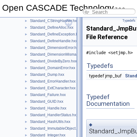
Standard_Condition.hxx
►
Open CASCADE Technology
Standard_ConstructionError.hxx
►
7.9.0
Standard_CString.hxx
►
Standard_CStringHasher.hxx
Typedefs
►
Standard_JmpBu
Standard_DefineAlloc.hxx
►
Standard_DefineException.hxx
►
File Reference
Standard_DefineHandle.hxx
►
Standard_DimensionError.hxx
►
#include <setjmp.h>
Standard_DimensionMismatch.hxx
►
Standard_DivideByZero.hxx
►
Typedefs
Standard_DomainError.hxx
►
Standard_Dump.hxx
►
typedef jmp_buf
Stan
Standard_ErrorHandler.hxx
►
Standard_ExtCharacter.hxx
►
Standard_Failure.hxx
►
Typedef
Standard_GUID.hxx
►
Documentation
Standard_Handle.hxx
►
Standard_HandlerStatus.hxx
►
Standard_HashUtils.hxx
►
◆
Standard_ImmutableObject.hxx
►
Standard_JmpB
Standard_Integer.hxx
►