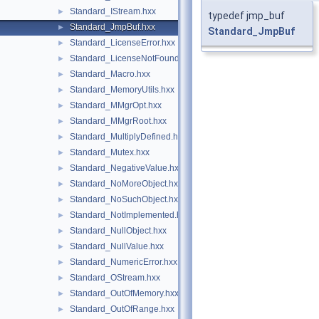
Standard_IStream.hxx
►
typedef jmp_buf
Standard_JmpBuf.hxx
►
Standard_JmpBuf
Standard_LicenseError.hxx
►
Standard_LicenseNotFound.hxx
►
Standard_Macro.hxx
►
Standard_MemoryUtils.hxx
►
Standard_MMgrOpt.hxx
►
Standard_MMgrRoot.hxx
►
Standard_MultiplyDefined.hxx
►
Standard_Mutex.hxx
►
Standard_NegativeValue.hxx
►
Standard_NoMoreObject.hxx
►
Standard_NoSuchObject.hxx
►
Standard_NotImplemented.hxx
►
Standard_NullObject.hxx
►
Standard_NullValue.hxx
►
Standard_NumericError.hxx
►
Standard_OStream.hxx
►
Standard_OutOfMemory.hxx
►
Standard_OutOfRange.hxx
►