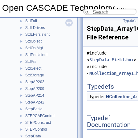
ShapeUpgrade
►
Open CASCADE Technology
Standard
►
7.9.0
StdDrivers
►
StdFail
Typedefs
►
StepData_Array1O
StdLDrivers
►
StdLPersistent
►
File Reference
StdObject
►
StdObjMgt
►
#include
StdPersistent
►
<
StepData_Field.hxx
>
StdPrs
►
#include
StdSelect
►
<
NCollection_Array1.
StdStorage
►
StepAP203
►
Typedefs
StepAP209
►
StepAP214
►
typedef
NCollection_Ar
StepAP242
►
StepBasic
►
STEPCAFControl
►
Typedef
STEPConstruct
►
Documentation
STEPControl
►
StepData
▼