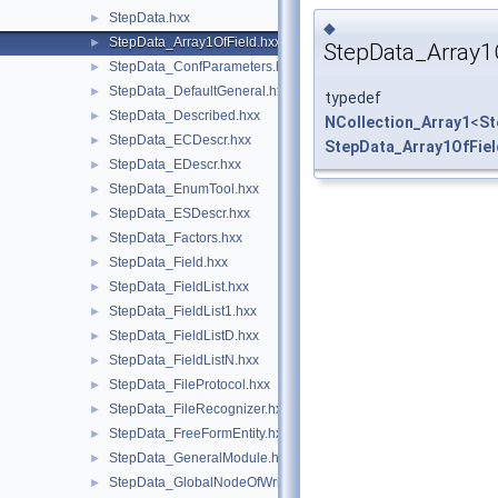
StepData.hxx
►
◆
StepData_Array1OfField.hxx
►
StepData_Array1
StepData_ConfParameters.hxx
►
StepData_DefaultGeneral.hxx
►
typedef
StepData_Described.hxx
►
NCollection_Array1
<
St
StepData_ECDescr.hxx
►
StepData_Array1OfFiel
StepData_EDescr.hxx
►
StepData_EnumTool.hxx
►
StepData_ESDescr.hxx
►
StepData_Factors.hxx
►
StepData_Field.hxx
►
StepData_FieldList.hxx
►
StepData_FieldList1.hxx
►
StepData_FieldListD.hxx
►
StepData_FieldListN.hxx
►
StepData_FileProtocol.hxx
►
StepData_FileRecognizer.hxx
►
StepData_FreeFormEntity.hxx
►
StepData_GeneralModule.hxx
►
StepData_GlobalNodeOfWriterLib.hxx
►