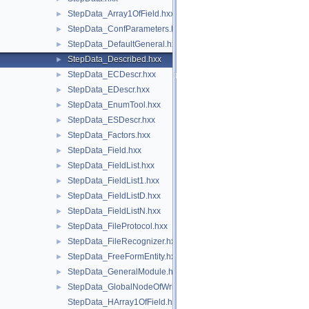
StepData_Array1OfField.hxx
►
StepData_ConfParameters.hxx
►
StepData_DefaultGeneral.hxx
►
StepData_Described.hxx
►
StepData_ECDescr.hxx
►
StepData_EDescr.hxx
►
StepData_EnumTool.hxx
►
StepData_ESDescr.hxx
►
StepData_Factors.hxx
►
StepData_Field.hxx
►
StepData_FieldList.hxx
►
StepData_FieldList1.hxx
►
StepData_FieldListD.hxx
►
StepData_FieldListN.hxx
►
StepData_FileProtocol.hxx
►
StepData_FileRecognizer.hxx
►
StepData_FreeFormEntity.hxx
►
StepData_GeneralModule.hxx
►
StepData_GlobalNodeOfWriterLib.hxx
►
StepData_HArray1OfField.hxx