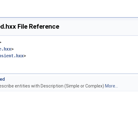
d.hxx File Reference
>
e.hxx
>
nsient.hxx
>
bed
escribe entities with Description (Simple or Complex)
More...