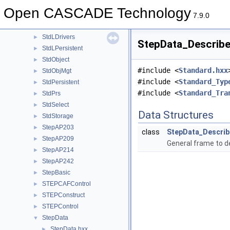
Standard
►
Open CASCADE Technology
StdDrivers
►
7.9.0
StdFail
►
StdLDrivers
►
StepData_Describe
StdLPersistent
►
StdObject
►
#include <
Standard.hxx
StdObjMgt
►
#include <
Standard_Typ
StdPersistent
►
#include <
Standard_Tra
StdPrs
►
StdSelect
►
Data Structures
StdStorage
►
StepAP203
►
class
StepData_Descri
StepAP209
►
General frame to d
StepAP214
►
StepAP242
►
StepBasic
►
STEPCAFControl
►
STEPConstruct
►
STEPControl
►
StepData
▼
StepData.hxx
►