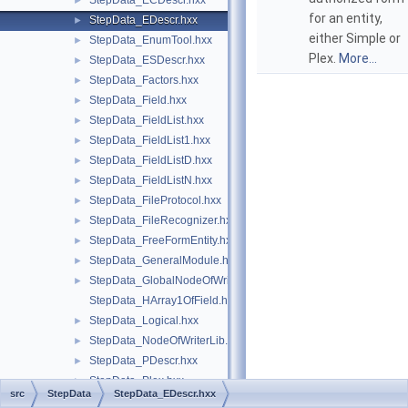
StepData_ECDescr.hxx
►
for an entity,
StepData_EDescr.hxx
►
either Simple or
StepData_EnumTool.hxx
►
Plex.
More...
StepData_ESDescr.hxx
►
StepData_Factors.hxx
►
StepData_Field.hxx
►
StepData_FieldList.hxx
►
StepData_FieldList1.hxx
►
StepData_FieldListD.hxx
►
StepData_FieldListN.hxx
►
StepData_FileProtocol.hxx
►
StepData_FileRecognizer.hxx
►
StepData_FreeFormEntity.hxx
►
StepData_GeneralModule.hxx
►
StepData_GlobalNodeOfWriterLib.hxx
►
StepData_HArray1OfField.hxx
StepData_Logical.hxx
►
StepData_NodeOfWriterLib.hxx
►
StepData_PDescr.hxx
►
StepData_Plex.hxx
►
src
StepData
StepData_EDescr.hxx
StepData_Protocol.hxx
►