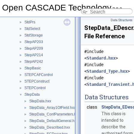
StdObject
►
Open CASCADE Technology
7.9.0
StdObjMgt
►
StdPersistent
►
Data Structures
StdPrs
►
StepData_EDescr
StdSelect
►
File Reference
StdStorage
►
StepAP203
►
StepAP209
►
#include
StepAP214
►
<
Standard.hxx
>
StepAP242
►
#include
StepBasic
►
<
Standard_Type.hxx
>
STEPCAFControl
►
#include
STEPConstruct
►
<
Standard_Transient.
STEPControl
►
StepData
▼
Data Structures
StepData.hxx
►
class
StepData_EDes
StepData_Array1OfField.hxx
►
This class is
StepData_ConfParameters.hxx
►
intended to
StepData_DefaultGeneral.hxx
►
describe the
StepData_Described.hxx
►
authorized form