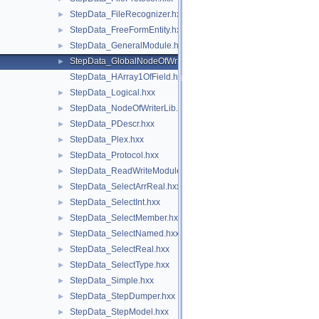
StepData_FileRecognizer.hxx
►
StepData_FreeFormEntity.hxx
►
StepData_GeneralModule.hxx
►
StepData_GlobalNodeOfWriterLib.hxx
►
StepData_HArray1OfField.hxx
StepData_Logical.hxx
►
StepData_NodeOfWriterLib.hxx
►
StepData_PDescr.hxx
►
StepData_Plex.hxx
►
StepData_Protocol.hxx
►
StepData_ReadWriteModule.hxx
►
StepData_SelectArrReal.hxx
►
StepData_SelectInt.hxx
►
StepData_SelectMember.hxx
►
StepData_SelectNamed.hxx
►
StepData_SelectReal.hxx
►
StepData_SelectType.hxx
►
StepData_Simple.hxx
►
StepData_StepDumper.hxx
►
StepData_StepModel.hxx
►