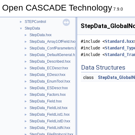
StepBasic
►
Open CASCADE Technology
STEPCAFControl
►
7.9.0
STEPConstruct
►
STEPControl
►
StepData_GlobalNo
StepData
▼
StepData.hxx
►
#include <
Standard.hxx
StepData_Array1OfField.hxx
►
#include <
Standard_Typ
StepData_ConfParameters.hxx
►
#include <
Standard_Tra
StepData_DefaultGeneral.hxx
►
StepData_Described.hxx
►
Data Structures
StepData_ECDescr.hxx
►
StepData_EDescr.hxx
►
class
StepData_GlobalN
StepData_EnumTool.hxx
►
StepData_ESDescr.hxx
►
StepData_Factors.hxx
►
StepData_Field.hxx
►
StepData_FieldList.hxx
►
StepData_FieldList1.hxx
►
StepData_FieldListD.hxx
►
StepData_FieldListN.hxx
►
StepData_FileProtocol.hxx
►