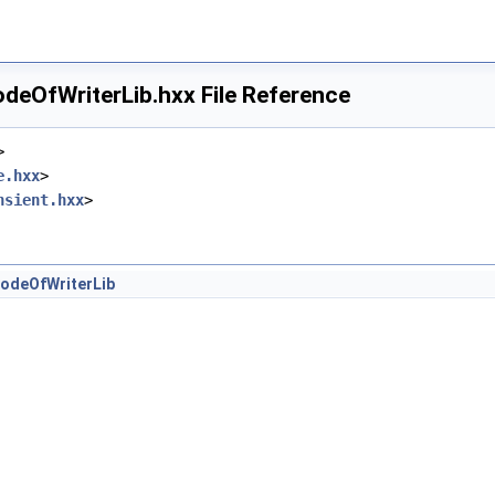
deOfWriterLib.hxx File Reference
>
e.hxx
>
nsient.hxx
>
odeOfWriterLib