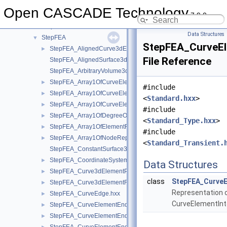
StepDimTol
►
Open CASCADE Technology
7.9.0
STEPEdit
►
StepElement
►
Data Structures
StepFEA
▼
StepFEA_CurveEl
StepFEA_AlignedCurve3dElementCoordinateSystem.hxx
►
File Reference
StepFEA_AlignedSurface3dElementCoordinateSystem.hxx
StepFEA_ArbitraryVolume3dElementCoordinateSystem.hxx
StepFEA_Array1OfCurveElementEndOffset.hxx
►
#include
StepFEA_Array1OfCurveElementEndRelease.hxx
►
<
Standard.hxx
>
StepFEA_Array1OfCurveElementInterval.hxx
►
#include
StepFEA_Array1OfDegreeOfFreedom.hxx
►
<
Standard_Type.hxx
>
StepFEA_Array1OfElementRepresentation.hxx
►
#include
StepFEA_Array1OfNodeRepresentation.hxx
►
<
Standard_Transient.
StepFEA_ConstantSurface3dElementCoordinateSystem.hxx
StepFEA_CoordinateSystemType.hxx
►
Data Structures
StepFEA_Curve3dElementProperty.hxx
►
class
StepFEA_CurveE
StepFEA_Curve3dElementRepresentation.hxx
►
Representation 
StepFEA_CurveEdge.hxx
►
CurveElementInt
StepFEA_CurveElementEndCoordinateSystem.hxx
►
StepFEA_CurveElementEndOffset.hxx
►