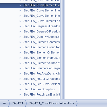
StepFEA_CurveElementEndRelease.hxx
►
StepFEA_CurveElementInterval.hxx
►
StepFEA_CurveElementIntervalConstant.hxx
►
StepFEA_CurveElementIntervalLinearlyVarying.hxx
►
StepFEA_CurveElementLocation.hxx
►
StepFEA_DegreeOfFreedom.hxx
►
StepFEA_DegreeOfFreedomMember.hxx
►
StepFEA_DummyNode.hxx
►
StepFEA_ElementGeometricRelationship.hxx
►
StepFEA_ElementGroup.hxx
►
StepFEA_ElementOrElementGroup.hxx
►
StepFEA_ElementRepresentation.hxx
►
StepFEA_ElementVolume.hxx
►
StepFEA_EnumeratedDegreeOfFreedom.hxx
►
StepFEA_FeaAreaDensity.hxx
►
StepFEA_FeaAxis2Placement3d.hxx
►
StepFEA_FeaCurveSectionGeometricRelationship.hxx
►
StepFEA_FeaGroup.hxx
►
StepFEA_FeaLinearElasticity.hxx
►
StepFEA_FeaMassDensity.hxx
►
src
StepFEA
StepFEA_CurveElementInterval.hxx
StepFEA_FeaMaterialPropertyRepresentation.hxx